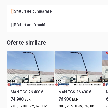
Sfaturi de cumpărare
Sfaturi antifraudă
Oferte similare
MAN TGS 26.400 6x2-4 LL, Heckkran Palfinger
MAN TGS 26.400 6x2-4 LL, Heckkran Palfinger
74 900
76 900
EUR
EUR
2015, 323000 km, 6x2, Diesel, 3-ax
2016, 292200 km, 6x2, Diesel, 3-ax
2