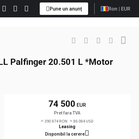
Pune un anunț
Ron
| EUR
Contactează
+49 172 ... Afișați
 Palfinger 20.501 L *Motor
74 500
EUR
Pret fara TVA
≈ 390 874 RON
≈ 86 084 USD
Leasing
Disponibil la cerere