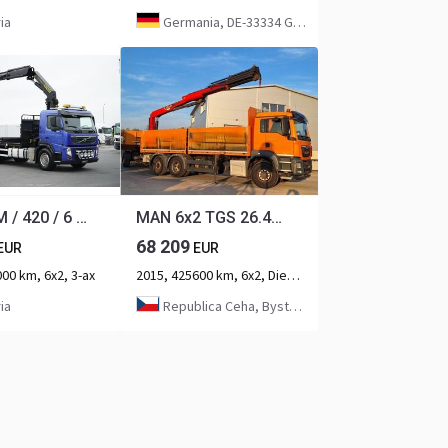
ia
Germania, DE-33334 Gütersloh
Volvo FM / 420 / 6 X 2 / SKRZYNIOWY + HDS / PALFINGER PK 26002 / WYS.
MAN 6x2 TGS 26.440 (6x4 problem!)
68 209
EUR
EUR
00 km, 6x2, 3-ax
2015, 425600 km, 6x2, Diesel, 3-ax
ia
Republica Ceha, Bystrany