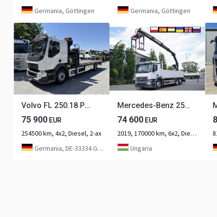
Germania, Göttingen
Germania, Göttingen
Volvo FL 250.18 Palfinger 12.501 bis 15.50 Meter
Mercedes-Benz 2540 6x2 / 170 tys. km / HDS HIAB X-Duo 178
75 900
74 600
EUR
EUR
254500 km, 4x2, Diesel, 2-ax
2019, 170000 km, 6x2, Diesel, 3-ax
8
Germania, DE-33334 Gütersloh
Ungaria