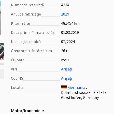
Număr de referință
4234
Anul de fabricație
2019
Kilometraj
481454 km
Data primei înmatriculări
01.03.2019
Inspecție tehnică
07/2024
Greutate cu încărcătura
26 t
Culoare
roșu
VIN
Afișați
Cod HS
Afișați
Locația
Germania
,
Daimlerstrasse 3, D-86368
Gersthofen, Germany
Motor/transmisie