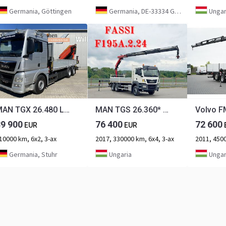
Germania, Göttingen
Germania, DE-33334 Gütersloh
Ungar
MAN TGX 26.480 LL Palfinger PK 53002-SHB
MAN TGS 26.360* FASSI F195A.2.24 / FUNK * 6x4 * TOP
89 900
76 400
72 600
EUR
EUR
10000 km, 6x2, 3-ax
2017, 330000 km, 6x4, 3-ax
2011, 4500
Germania, Stuhr
Ungaria
Ungar