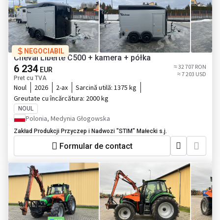
NEGOCIABIL
Cheval Liberté C500 + kamera + półka
6 234
≈ 32 707 RON
EUR
≈ 7 203 USD
Pret cu TVA
Noul
2026
2-ax
Sarcină utilă:
1375 kg
Greutate cu încărcătura:
2000 kg
NOUL
Polonia, Medynia Głogowska
Zakład Produkcji Przyczep i Nadwozi "STIM" Małecki s.j.
Formular de contact