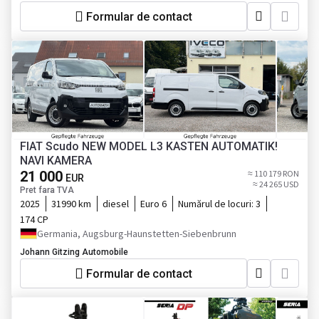
Formular de contact
FIAT Scudo NEW MODEL L3 KASTEN AUTOMATIK!
NAVI KAMERA
21 000
≈ 110 179 RON
EUR
≈ 24 265 USD
Pret fara TVA
2025
31990 km
diesel
Euro 6
Numărul de locuri:
3
174 CP
Germania, Augsburg-Haunstetten-Siebenbrunn
Johann Gitzing Automobile
Formular de contact