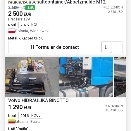
Mulda/Bauschuttcontainer/Absetzmulde M12
≈ 13 116 RON
2 600
-3,8%
EUR
≈ 2 888 USD
2 500
EUR
Pret fara TVA
Noul
2026
NOUL
Polonia, Wloclawek
Metal-K Kacper CHołuj
Formular de contact
Volvo HIDRAULIKA BINOTTO
1 290
≈ 6 768 RON
EUR
≈ 1 490 USD
Noul
2016
NOUL
Lituania, Babtai
UAB "Ratila"