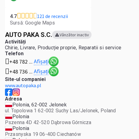
121 de recenzii
4.7
Sursă: Google Maps
AUTO PAKA S.C.
Vânzător inactiv
Activități
Chirie, Livrare, Producție proprie, Reparatii si service
Telefon
Afișați
+48 782 ...
Afișați
+48 736 ...
Site-ul companiei
www.autopaka.pl
Adresa
Polonia, 62-002 Jelonek
ul. Topolowa 1 62-002 Suchy Las/Jelonek, Poland
Polonia
Pszenna 4D 42-520 Dąbrowa Górnicza
Polonia
Przasnyska 19 06-400 Ciechanów