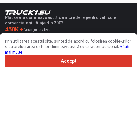
Platforma dumneavoastră de încredere pentru vehicule
comerciale și utilaje din 2003
450K +
Anunțuri active
70+
Țări din întreaga lume
Prin utilizarea acestui site, sunteți de acord cu folosirea cookie-urilor
36
Limbi acceptate
și cu prelucrarea datelor dumneavoastră cu caracter personal.
Aflați
mai multe
4.7/5
Trustpilot
Accept
Vinzatorilor
Servicii de promovare
Prețurile pentru serviciile cu plata a sitului
Suport
Cumparatorilor
Recenzii de mărci