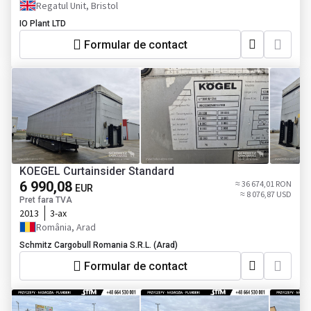
Regatul Unit, Bristol
IO Plant LTD
Formular de contact
KOEGEL Curtainsider Standard
6 990,08
≈ 36 674,01 RON
EUR
≈ 8 076,87 USD
Pret fara TVA
2013
3-ax
România, Arad
Schmitz Cargobull Romania S.R.L. (Arad)
Formular de contact