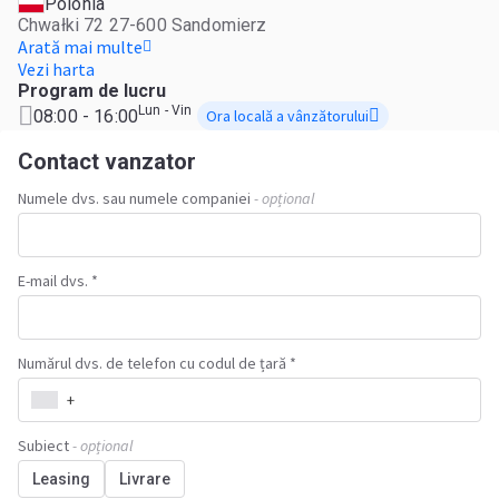
Polonia
Chwałki 72 27-600 Sandomierz
Arată mai multe
Vezi harta
Program de lucru
Lun - Vin
08:00 - 16:00
Ora locală a vânzătorului
Contact vanzator
Numele dvs. sau numele companiei
- opțional
E-mail dvs. *
Numărul dvs. de telefon cu codul de țară *
+
Subiect
- opțional
Leasing
Livrare