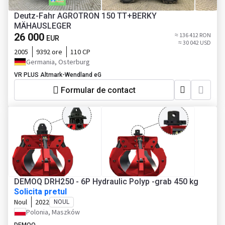
Deutz-Fahr AGROTRON 150 TT+BERKY
MÄHAUSLEGER
26 000
≈ 136 412 RON
EUR
≈ 30 042 USD
2005
9392 ore
110 CP
Germania, Osterburg
VR PLUS Altmark-Wendland eG
Formular de contact
DEMOQ DRH250 - 6P Hydraulic Polyp -grab 450 kg
Solicita pretul
Noul
2022
NOUL
Polonia, Maszków