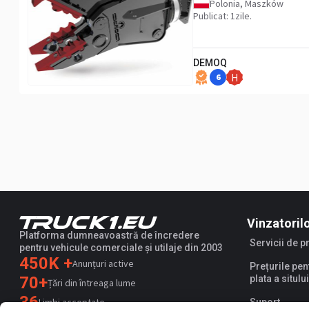
Polonia, Maszków
Publicat: 1zile.
DEMOQ
6
H
Vinzatoril
Platforma dumneavoastră de încredere
Servicii de 
pentru vehicule comerciale și utilaje din 2003
450K +
Anunțuri active
Prețurile pen
70+
plata a sitului
Țări din întreaga lume
36
Limbi acceptate
Suport