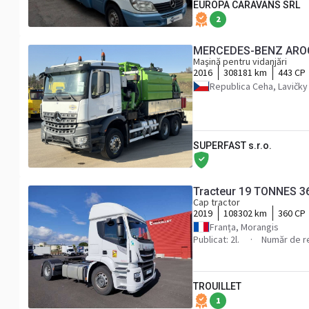
EUROPA CARAVANS SRL
2
MERCEDES-BENZ AROC
Maşină pentru vidanjări
2016
308181 km
443 CP
Republica Ceha, Lavičky
SUPERFAST s.r.o.
Tracteur 19 TONNES 
Cap tractor
2019
108302 km
360 CP
Franța, Morangis
Publicat: 2l.
Număr de re
TROUILLET
1