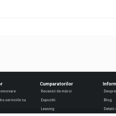
or
Cumparatorilor
Inform
promovare
Recenzii de mărci
Despre
tru serviciile cu
Expozitii
Blog
Leasing
Detali