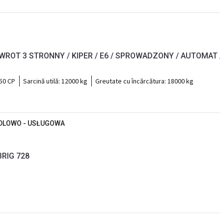
WROT 3 STRONNY / KIPER / E6 / SPROWADZONY / AUTOMAT
50 CP
Sarcină utilă:
12000 kg
Greutate cu încărcătura:
18000 kg
NDLOWO - USŁUGOWA
BRIG 728