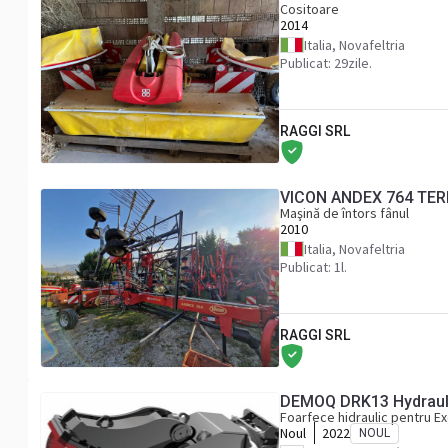
Cositoare
2014
Italia, Novafeltria
Publicat: 29zile.
RAGGI SRL
VICON ANDEX 764 TER
Maşină de întors fânul
2010
Italia, Novafeltria
Publicat: 1l.
RAGGI SRL
DEMOQ DRK
Foarfece hidraulic pentru E
Noul
2022
NOUL