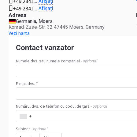
Afișați
+49 2841...
Afișați
+49 2841...
Adresa
Germania, Moers
Konrad-Zuse-Str. 32 47445 Moers, Germany
Vezi harta
Contact vanzator
Numele dvs. sau numele companiei
- opțional
E-mail dvs. *
Numărul dvs. de telefon cu codul de țară
- opțional
+
Subiect
- opțional