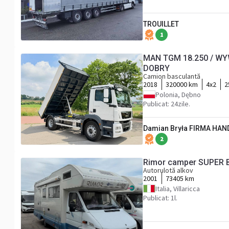
TROUILLET
1
MAN TGM 18.250 / WY
DOBRY
Camion basculantă
2018
320000 km
4x2
2
Polonia, Dębno
Publicat: 24zile.
Damian Bryła FIRMA HA
2
Rimor camper SUPER 
Autorulotă alkov
2001
73405 km
Italia, Villaricca
Publicat: 1l.