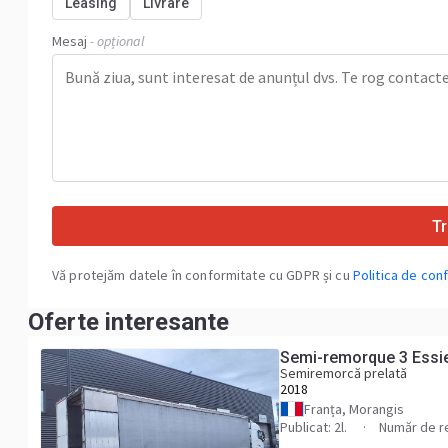
Leasing
Livrare
Mesaj
- opțional
Tr
Vă protejăm datele în conformitate cu GDPR și cu
Politica de conf
Oferte interesante
Semi-remorque 3 Ess
Semiremorcă prelată
2018
Franța, Morangis
Publicat: 2l.
Număr de re