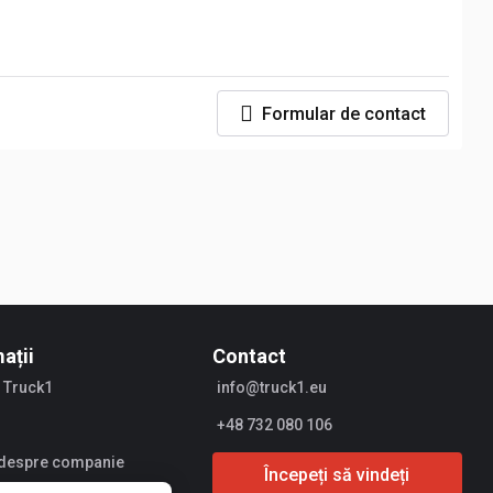
Formular de contact
ații
Contact
 Truck1
info@truck1.eu
+48 732 080 106
i despre companie
Începeți să vindeți