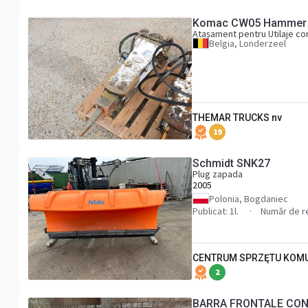
Komac CW05 Hammer C
Ataşament pentru Utilaje con
Belgia, Londerzeel
THEMAR TRUCKS nv
19
Schmidt SNK27
Plug zapada
2005
Polonia, Bogdaniec
Publicat: 1l.
Număr de r
CENTRUM SPRZĘTU KOMU
2
BARRA FRONTALE CON