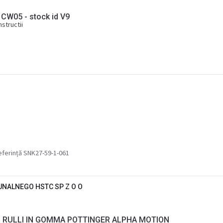
W05 - stock id V9
structii
eferință SNK27-59-1-061
NALNEGO HSTC SP Z O O
 RULLI IN GOMMA POTTINGER ALPHA MOTION