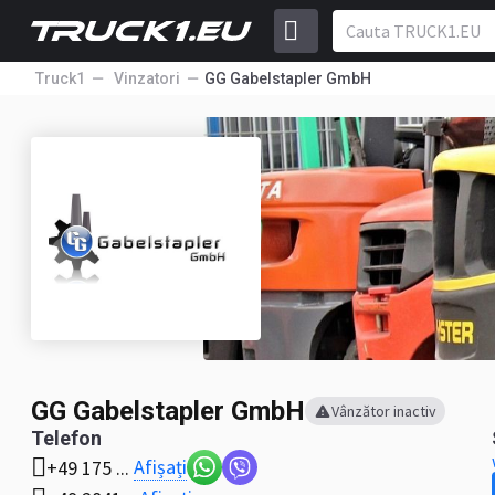
Truck1
Vinzatori
GG Gabelstapler GmbH
GG Gabelstapler GmbH
Vânzător inactiv
Telefon
Afișați
+49 175 ...