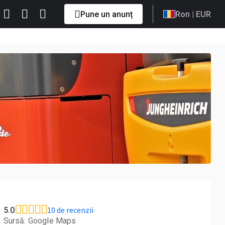
Pune un anunț
Ron
| EUR
10 de recenzii
5.0
Sursă: Google Maps