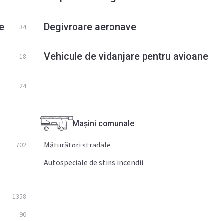
e
Degivroare aeronave
34
Vehicule de vidanjare pentru avioane
18
24
Maşini comunale
Măturători stradale
702
Autospeciale de stins incendii
1358
90