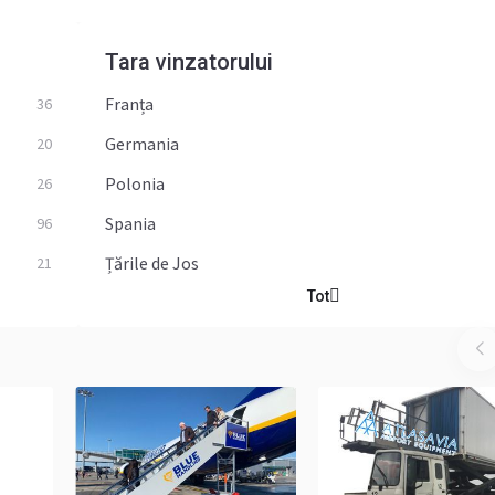
Tara vinzatorului
Franța
36
Germania
20
Polonia
26
Spania
96
Țările de Jos
21
Tot