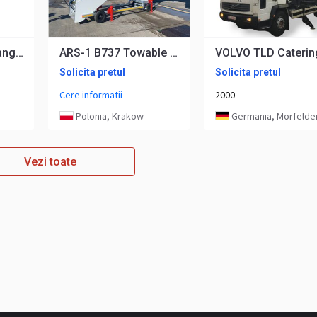
CDII/1000/GT12 Langa deicer
ARS-1 B737 Towable Passenger Stairs
Solicita pretul
Solicita pretul
Cere informatii
2000
Polonia, Krakow
Germania, Mörfelden-Walldo
Vezi toate