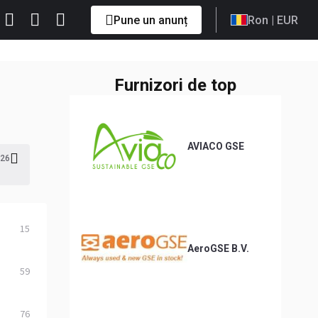
Pune un anunț
Ron
| EUR
Furnizori de top
AVIACO GSE
26
15
AeroGSE B.V.
59
76