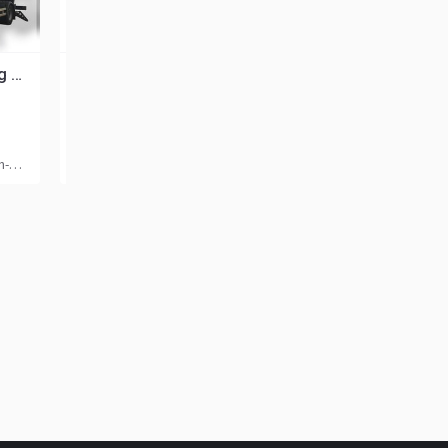
VOLVO TLD Catering Truck
Passenger Step Schopf PS 560 A
Solicita pretul
Solicita pretul
1998, 5100 km
1999
rf
Germania, Mörfelden-Walldorf
Țările de Jos