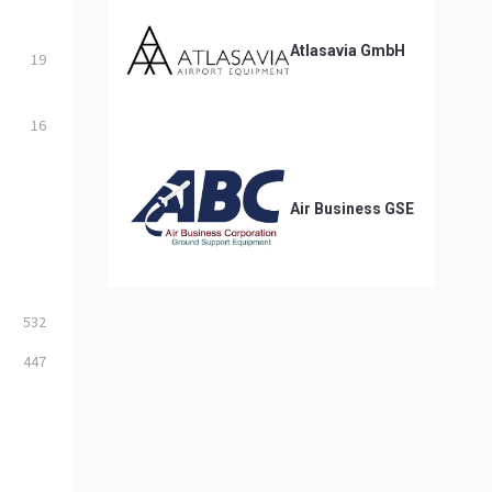
Atlasavia GmbH
19
16
Air Business GSE
532
447