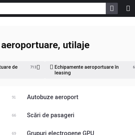
aeroportuare, utilaje
tuare de
Echipamente aeroportuare în
713
6
leasing
Autobuze aeroport
91
Scări de pasageri
66
Grupuri electrogene GPU
69