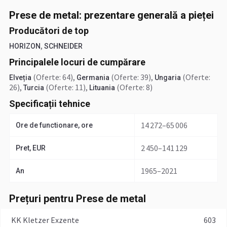
Prese de metal: prezentare generală a pieței
Producători de top
,
HORIZON
SCHNEIDER
Principalele locuri de cumpărare
(Oferte: 64)
,
(Oferte: 39)
,
(Oferte:
Elveția
Germania
Ungaria
26)
,
(Oferte: 11)
,
(Oferte: 8)
Turcia
Lituania
Specificații tehnice
14 272–65 006
Ore de functionare, ore
2 450–141 129
Pret, EUR
1965–2021
An
Prețuri pentru Prese de metal
KK Kletzer Exzente
603