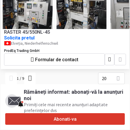
RASTER 45/550NL-4S
Solicita pretul
Elveția, Niederhelfenschwil
ProdEq Trading GmbH
Formular de contact
20
1
/
9
Rămâneți informat: abonați-vă la anunțuri
noi
Primiți cele mai recente anunțuri adaptate
preferințelor dvs
Abonati-va