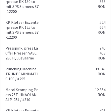
rpresse KK 150 to
363
mit SPS Siemens S7
RON
-12200
KK Kletzer Exzente
524
rpresse KK 125 to
664
mit SPS Siemens S7
RON
-12200
Presspink, press La
740
uffer Pressen VA80,
453
286 H, uueväärne
RON
Punching Machine
39 349
TRUMPF MINIMATI
RON
C 100 / #295
Metal Stamping Pr
12 854
ess 25T JINAOLAN
RON
ALP-25J / #310
KK Kletzer Exzente
498