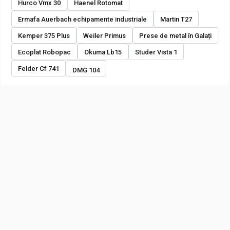
Hurco Vmx 30
Haenel Rotomat
Ermafa Auerbach echipamente industriale
Martin T27
Kemper 375 Plus
Weiler Primus
Prese de metal în Galați
Ecoplat Robopac
Okuma Lb15
Studer Vista 1
Felder Cf 741
DMG 104