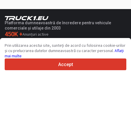
Platforma dumneavoastră de încredere pentru vehicule
comerciale și utilaje din 2003
450K +
Anunțuri active
70+
Țări din întreaga lume
Prin utilizarea acestui site, sunteți de acord cu folosirea cookie-urilor
36
Limbi acceptate
și cu prelucrarea datelor dumneavoastră cu caracter personal.
Aflați
mai multe
4.7/5
Trustpilot
Accept
Vinzatorilor
Servicii de promovare
Prețurile pentru serviciile cu plata a sitului
Suport
Cumparatorilor
Recenzii de mărci