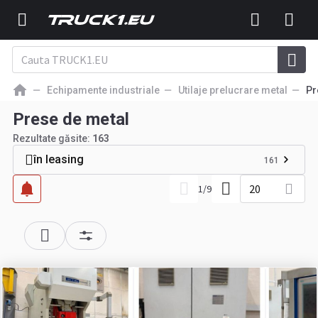
Echipamente industriale
Utilaje prelucrare metal
Pr
Prese de metal
Rezultate găsite:
163
în leasing
161
20
1
/
9