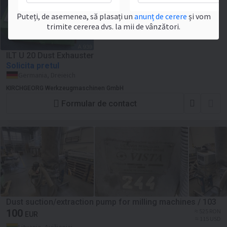
Puteți, de asemenea, să plasați un
anunț de cerere
și vom
trimite cererea dvs. la mii de vânzători.
ILT U 20 Dust Exhauster
Solicita pretul
Germania, Dreieich
KIRCHGEORG Werkzeugmaschinen GmbH
Formular de contact
Dust suction/extraction pump for milling machines / 103
100
≈ 525 RON
EUR
≈ 115 USD