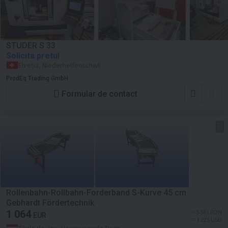
STUDER S 33
Solicita pretul
Elveția, Niederhelfenschwil
ProdEq Trading GmbH
Formular de contact
Rollenbahn-Rollbahn-Forderband S-Kurve 45 cm
Gebhardt Fördertechnik
1 064
≈ 5 591 RON
EUR
≈ 1 225 USD