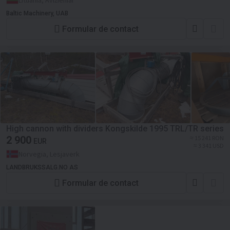
Lituania, Avižieniai
Baltic Machinery, UAB
Formular de contact
High cannon with dividers Kongskilde 1995 TRL/TR series
2 900
≈ 15 241 RON
EUR
≈ 3 341 USD
Norvegia, Lesjaverk
LANDBRUKSSALG.NO AS
Formular de contact