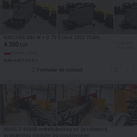
KÄRCHER B80 W + D 75 S (disk 2022 YEAR)
4 350
≈ 22 861 RON
EUR
≈ 5 011 USD
Polonia, Zduny
BUBU-KAR F.H.U.S.C
Formular de contact
MAXS S-6545B metallbåndsag m/ 2x rullebord,
avskjærings moduler og toppklemmer.