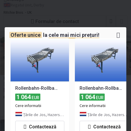
Regatul Unit, Derby
Ritchie Bros. - UK
Formular de contact
Oferte unice
la
cele mai mici prețuri!
Husqvarna C5500 Dust Collector
Licitaţie
Rollenbahn-Rollbahn-Forderband S-Kurve 45 cm Gebhardt Fördertechnik
Rollenbahn-Rollbahn-Forderband S-Kurve 45 cm Gebhardt Fördertechnik
Regatul Unit, Derby
1 064
1 064
Ritchie Bros. - UK
EUR
EUR
Cere informatii
Cere informatii
Formular de contact
Țările de Jos, Hazerswoude
Țările de Jos, Hazerswoude
Contactează
Contactează