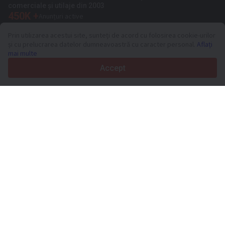
comerciale și utilaje din 2003
450K +
Anunțuri active
70+
Țări din întreaga lume
Prin utilizarea acestui site, sunteți de acord cu folosirea cookie-urilor
36
Limbi acceptate
și cu prelucrarea datelor dumneavoastră cu caracter personal.
Aflați
mai multe
4.7/5
Trustpilot
Accept
Vinzatorilor
Servicii de promovare
Prețurile pentru serviciile cu plata a sitului
Suport
Cumparatorilor
Recenzii de mărci
Expozitii
Leasing