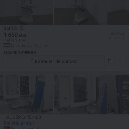
Scm S 45
1 650
≈ 8 671 RON
EUR
≈ 1 901 USD
Pret fara TVA
Țările de Jos, Wijchen
SECOND OWNER B.V.
Formular de contact
HAUSER S 45-400
Solicita pretul
Turcia, Himmetdede