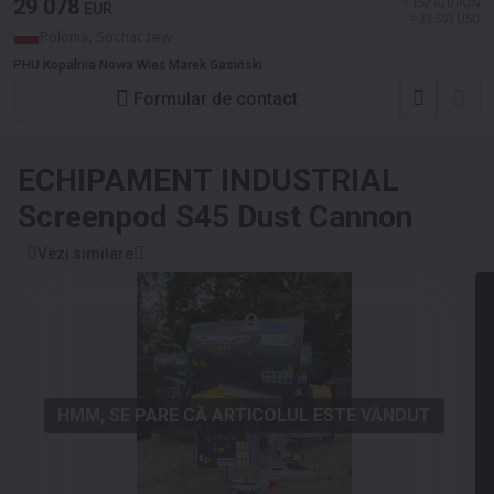
29 078
≈ 152 820 RON
EUR
≈ 33 503 USD
Polonia, Sochaczew
PHU Kopalnia Nowa Wieś Marek Gasiński
Formular de contact
ECHIPAMENT INDUSTRIAL
Screenpod S45 Dust Cannon
Vezi similare
HMM, SE PARE CĂ ARTICOLUL ESTE VÂNDUT