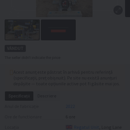
VÂNDUT
The seller didn't indicate the price
Acest anunț este păstrat în arhivă pentru referință
(specificații, preț obișnuit). Pe site nu există anunțuri
depășite — toate opțiunile active pot fi găsite mai jos.
Specificații
Descriere
Anul de fabricație
2022
Ore de functionare
6 ore
Locația
Regatul Unit
, Long Lane