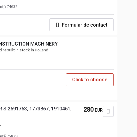
ință 74632
Formular de contact
NSTRUCTION MACHINERY
 rebuilt in stock in Holland
Click to choose
 S 2591753, 1773867, 1910461,
280
EUR
47,
ință 75879