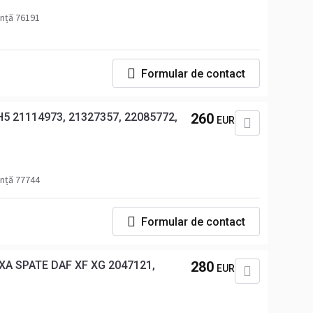
ință 76191
Formular de contact
5 21114973, 21327357, 22085772,
260
EUR
ință 77744
Formular de contact
A SPATE DAF XF XG 2047121,
280
EUR