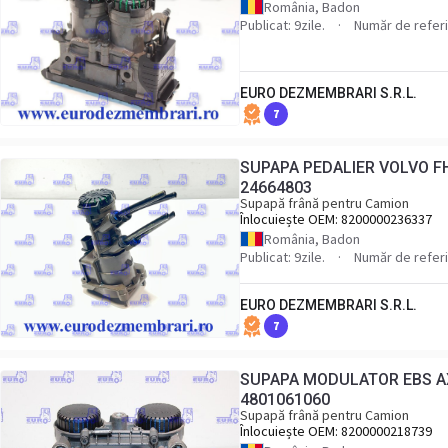
România, Badon
Publicat: 9zile.
Număr de refer
EURO DEZMEMBRARI S.R.L.
7
SUPAPA PEDALIER VOLVO FH
24664803
Supapă frână pentru Camion
Înlocuiește OEM:
8200000236337
România, Badon
Publicat: 9zile.
Număr de refer
EURO DEZMEMBRARI S.R.L.
7
SUPAPA MODULATOR EBS AX
4801061060
Supapă frână pentru Camion
Înlocuiește OEM:
8200000218739