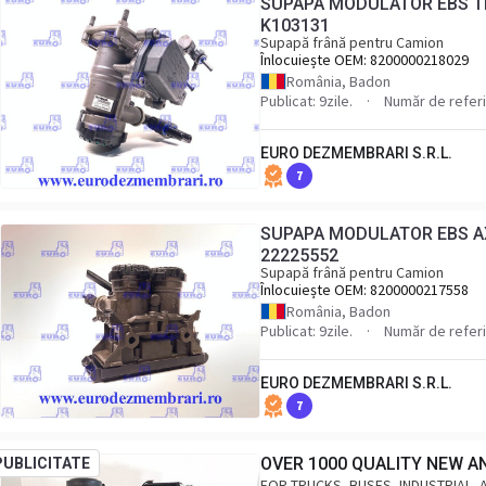
SUPAPA MODULATOR EBS TR
K103131
Supapă frână pentru Camion
Înlocuiește OEM:
8200000218029
România, Badon
Publicat: 9zile.
Număr de referi
EURO DEZMEMBRARI S.R.L.
7
SUPAPA MODULATOR EBS AX
22225552
Supapă frână pentru Camion
Înlocuiește OEM:
8200000217558
România, Badon
Publicat: 9zile.
Număr de referi
EURO DEZMEMBRARI S.R.L.
7
OVER 1000 QUALITY NEW A
PUBLICITATE
FOR TRUCKS, BUSES, INDUSTRIAL, 