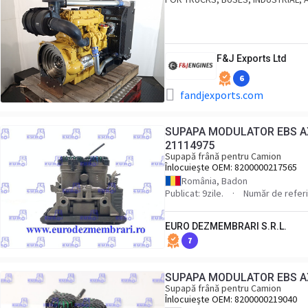
F&J Exports Ltd
6
fandjexports.com
SUPAPA MODULATOR EBS AX
21114975
Supapă frână pentru Camion
Înlocuiește OEM:
8200000217565
România, Badon
Publicat: 9zile.
Număr de refer
EURO DEZMEMBRARI S.R.L.
7
SUPAPA MODULATOR EBS A
Supapă frână pentru Camion
Înlocuiește OEM:
8200000219040