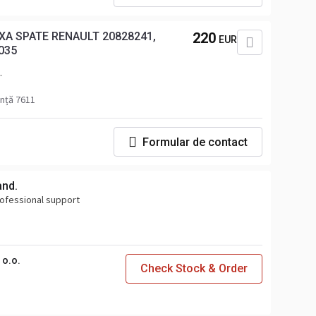
A SPATE RENAULT 20828241,
220
EUR
035
nță 7611
Formular de contact
and.
professional support
o.o.
Check Stock & Order