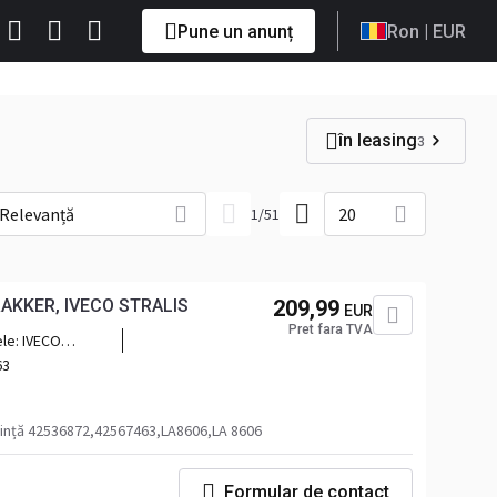
Pune un anunț
Ron
| EUR
în leasing
3
Relevanță
20
1
/
51
RAKKER, IVECO STRALIS
209,99
EUR
Pret fara TVA
ele:
IVECO
ALIS
63
ință 42536872,42567463,LA8606,LA 8606
Formular de contact