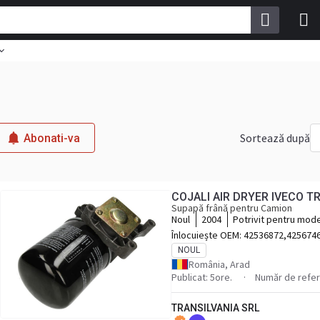
Sortează după
Abonati-va
COJALI AIR DRYER IVECO T
Supapă frână pentru Camion
Noul
2004
Potrivit pentru mod
TRAKKER, IVECO STR
Înlocuiește OEM:
42536872,425674
NOUL
România, Arad
Publicat: 5ore.
Număr de refer
TRANSILVANIA SRL