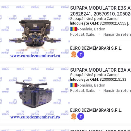
SUPAPA MODULATOR EBS AX
20828241, 20570910, 20502
Supapă frână pentru Camion
Înlocuiește OEM:
8200000216995 |
20828241, 20570910, 20502537
România, Badon
Publicat: 9zile.
Număr de referi
EURO DEZMEMBRARI S.R.L.
7
SUPAPA MODULATOR EBA AX
Supapă frână pentru Camion
Înlocuiește OEM:
8200000219132
România, Badon
Publicat: 9zile.
Număr de referi
EURO DEZMEMBRARI S.R.L.
7