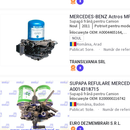
8
MERCEDES-BENZ Actros MP
Supapă frână pentru Camion
Noul
2011
Potrivit pentru mod
Benz Actros MP4 07.
Înlocuiește OEM:
A0004465164,
A0004466464, A0004467664,
NOUL
K138267N50
România, Arad
Publicat: 5ore.
Număr de refer
TRANSILVANIA SRL
8
SUPAPA REFULARE MERCED
A0014318715
Supapă frână pentru Camion
Înlocuiește OEM:
8200000216742
România, Badon
Publicat: 9zile.
Număr de referi
EURO DEZMEMBRARI S.R.L.
7