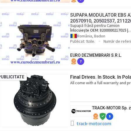
SUPAPA MODULATOR EBS AX
20570910, 20502537, 21122
Supapă frână pentru Camion
Înlocuiește OEM:
8200000217015 |
20570910, 20502537, 21122035
România, Badon
Publicat: 9zile.
Număr de referi
EURO DEZMEMBRARI S.R.L.
7
Final Drives. In Stock. In Pol
PUBLICITATE
All come with a full warranty and 
TRACK-MOTOR Sp. z 
5
track-motor.com