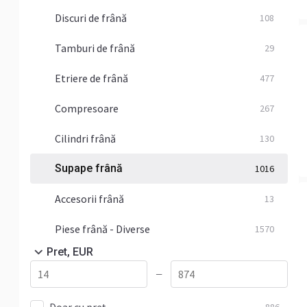
Discuri de frână
108
Tamburi de frână
29
Etriere de frână
477
Compresoare
267
Cilindri frână
130
Supape frână
1016
Accesorii frână
13
Piese frână - Diverse
1570
Pret, EUR
—