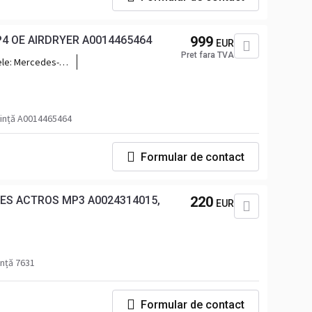
4 OE AIRDRYER A0014465464
999
EUR
Pret fara TVA
ele:
Mercedes-
11-
ință A0014465464
Formular de contact
ES ACTROS MP3 A0024314015,
220
EUR
nță 7631
Formular de contact