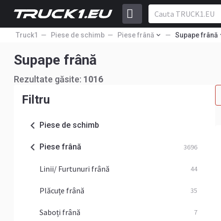
Truck1
Piese de schimb
Piese frână
Supape frână
Supape frână
Rezultate găsite:
1016
Filtru
Piese de schimb
Piese frână
3696
Linii/ Furtunuri frână
44
Plăcuțe frână
35
Saboți frână
7