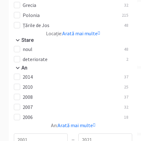
Grecia
32
Polonia
215
Țările de Jos
48
Locație:
Arată mai multe
Stare
noul
48
deteriorate
2
An
2014
37
2010
25
2008
37
2007
32
2006
18
An:
Arată mai multe
—