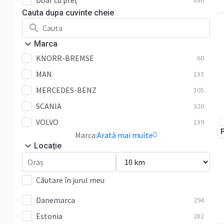
Doar cu preț
886
Cauta dupa cuvinte cheie
Marca
KNORR-BREMSE
60
MAN
133
MERCEDES-BENZ
105
SCANIA
326
VOLVO
139
Marca:
Arată mai multe
Locație
Căutare în jurul meu
Danemarca
294
Estonia
282