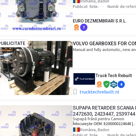
România, Badon
Publicat: 9zile.
Număr de refer
EURO DEZMEMBRARI S.R.L.
7
VOLVO GEARBOXES FOR CO
PUBLICITATE
Manual and fully automatic, new and
Truck Tech Rebuilt
4
trucktechrebuilt.nl
SUPAPA RETARDER SCANIA R
2472630, 2423447, 2539744
Supapă frână pentru Camion
Înlocuiește OEM:
8200000224648 |
1773867, 1910461, 2472630, 24234
România, Badon
2539744
Publicat: 9zile.
Număr de refer