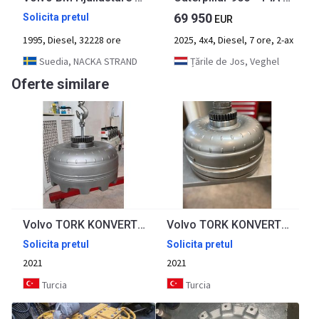
69 950
Solicita pretul
EUR
1995, Diesel, 32228 ore
2025, 4x4, Diesel, 7 ore, 2-ax
Suedia, NACKA STRAND
Țările de Jos, Veghel
Oferte similare
Volvo TORK KONVERTÖR Volvo A25D,A35D,A40D,A30D,A30E,(11038776,17264482)
Volvo TORK KONVERTÖR Volvo A40F , A40E, A25E, A30E, A35E, A35F (11038455,17264483)
Solicita pretul
Solicita pretul
2021
2021
Turcia
Turcia