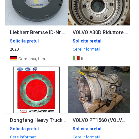
Liebherr Bremse ID-Nr.90204666. A924 HL, A924, LH30 C, LH30 M, LH35 M, LH35 MT, R922. #BR0401.02#
VOLVO A30D Riduttore senza ingranaggi.
Solicita pretul
Solicita pretul
2020
Cere informatii
Germania, Ulm
Italia
Dongfeng Heavy Truck Part Gear Washer 2402C-336-A
VOLVO PT1560 (VOLVO A25D)
Solicita pretul
Solicita pretul
Cere informatii
Cere informatii