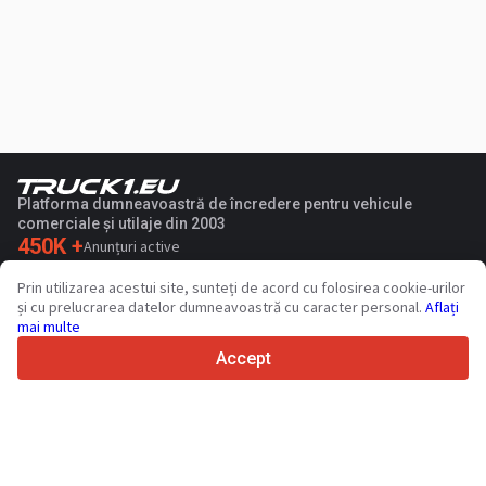
Platforma dumneavoastră de încredere pentru vehicule
comerciale și utilaje din 2003
450K +
Anunțuri active
70+
Țări din întreaga lume
Prin utilizarea acestui site, sunteți de acord cu folosirea cookie-urilor
36
Limbi acceptate
și cu prelucrarea datelor dumneavoastră cu caracter personal.
Aflați
mai multe
4.7/5
Trustpilot
Accept
Vinzatorilor
Contactează
Servicii de promovare
Prețurile pentru serviciile cu plata a sitului