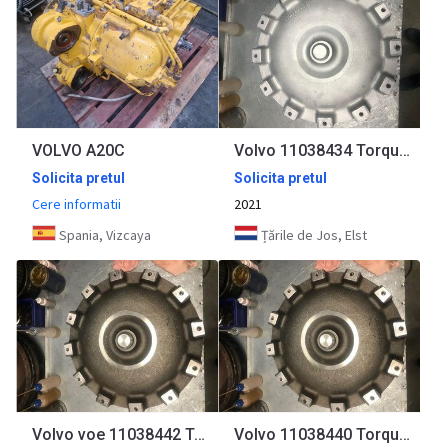
VOLVO A20C
Volvo 11038434 Torque converter A25 A30 A35 A40 (D)
Solicita pretul
Solicita pretul
Cere informatii
2021
Spania, Vizcaya
Țările de Jos, Elst
Volvo voe 11038442 Torque converter A25 A30 A35 A40 (D)
Volvo 11038440 Torque converter A25 A30 A35 A40 (D)