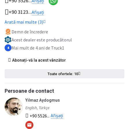
+90 5526...
Afișați
+90 3123...
Afișați
Arată mai multe (3)
Demn de încredere
Acest dealer este producătorul
Mai mult de 4 ani de Truck1
4
Abonați-vă la acest vânzător
Toate ofertele: 10
Persoane de contact
Yilmaz Aydogmus
English, Türkçe
Afișați
+90 5526...