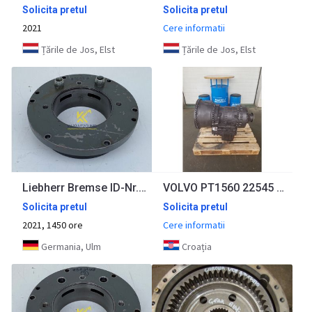
Solicita pretul
Solicita pretul
2021
Cere informatii
Țările de Jos, Elst
Țările de Jos, Elst
Liebherr Bremse ID-Nr.90204666. A924 HL, A924, LH30 C, LH30 M, LH35 M, LH35 MT, R922. #BR1652#
VOLVO PT1560 22545 A25D, A30D
Solicita pretul
Solicita pretul
2021, 1450 ore
Cere informatii
Germania, Ulm
Croația