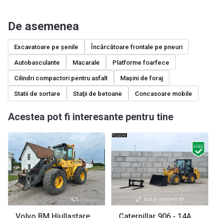
De asemenea
Excavatoare pe şenile
Încărcătoare frontale pe pneuri
Autobasculante
Macarale
Platforme foarfece
Cilindri compactori pentru asfalt
Maşini de foraj
Statii de sortare
Staţii de betoane
Concasoare mobile
Acestea pot fi interesante pentru tine
Volvo BM Hjullastare Volvo L70C
Caterpillar 906 - 14A A/C - 40 km/h - EPA