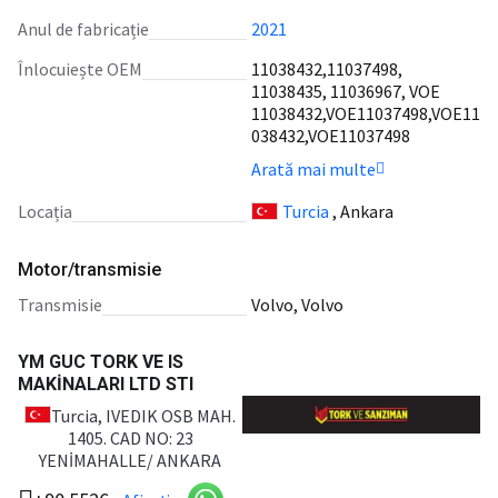
Anul de fabricație
2021
Înlocuiește OEM
11038432,11037498,
11038435, 11036967, VOE
11038432,VOE11037498,VOE11
038432,VOE11037498
Arată mai multe
Locația
Turcia
, Ankara
Motor/transmisie
transmisie
Volvo, Volvo
YM GUC TORK VE IS
MAKİNALARI LTD STI
Turcia
, IVEDIK OSB MAH.
1405. CAD NO: 23
YENİMAHALLE/ ANKARA