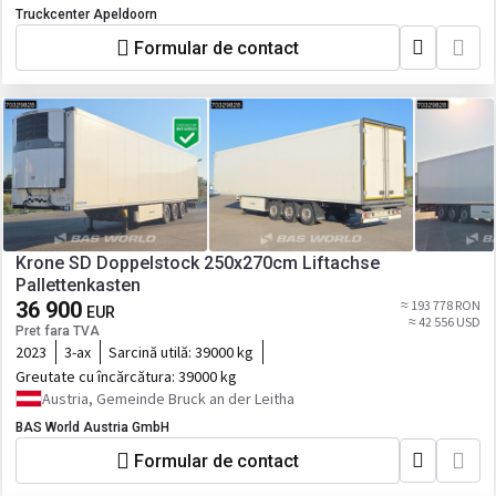
Truckcenter Apeldoorn
Formular de contact
Krone SD Doppelstock 250x270cm Liftachse
Pallettenkasten
36 900
≈ 193 778 RON
EUR
≈ 42 556 USD
Pret fara TVA
2023
3-ax
Sarcină utilă:
39000 kg
Greutate cu încărcătura:
39000 kg
Austria, Gemeinde Bruck an der Leitha
BAS World Austria GmbH
Formular de contact