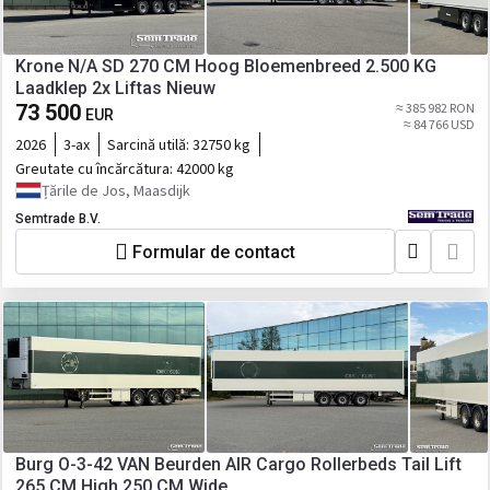
Krone N/A SD 270 CM Hoog Bloemenbreed 2.500 KG
Laadklep 2x Liftas Nieuw
73 500
≈ 385 982 RON
EUR
≈ 84 766 USD
2026
3-ax
Sarcină utilă:
32750 kg
Greutate cu încărcătura:
42000 kg
Țările de Jos, Maasdijk
Semtrade B.V.
Formular de contact
Burg O-3-42 VAN Beurden AIR Cargo Rollerbeds Tail Lift
265 CM High 250 CM Wide