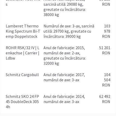
s
sarcină utilă: 29080 kg,
RON
greutate cu încărcătura:
38000 kg
Lamberet Thermo
numărul de axe: 3-ax, sarcină
103
King Spectrum Bi-T
utilă: 29700 kg, greutate cu
978
emp Doppelstock
încărcătura: 39000 kg
RON
ROHR RSK/32 IV | L
anul de fabricație: 2015,
51 201
enkachse | Carrier |
numărul de axe: 2-ax,
RON
Ldbw
greutate cu încărcătura:
32000 kg
Schmitz Cargobull
anul de fabricație: 2017,
104
numărul de axe: 3-ax
504
RON
Schmitz SKO 24 FP
anul de fabricație: 2014,
62 492
45 DoubleDeck 305
numărul de axe: 3-ax
RON
4h