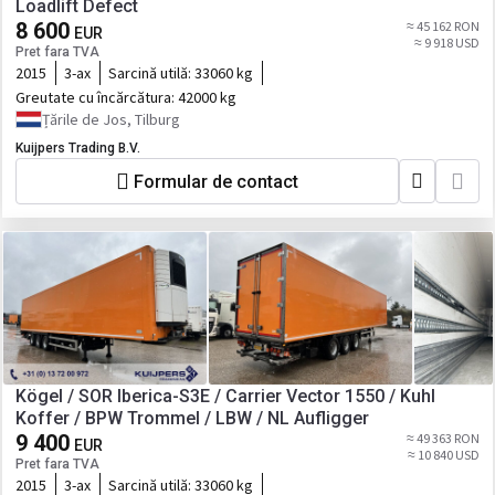
Loadlift Defect
8 600
≈ 45 162 RON
EUR
≈ 9 918 USD
Pret fara TVA
2015
3-ax
Sarcină utilă:
33060 kg
Greutate cu încărcătura:
42000 kg
Țările de Jos, Tilburg
Kuijpers Trading B.V.
Formular de contact
Kögel / SOR Iberica-S3E / Carrier Vector 1550 / Kuhl
Koffer / BPW Trommel / LBW / NL Aufligger
9 400
≈ 49 363 RON
EUR
≈ 10 840 USD
Pret fara TVA
2015
3-ax
Sarcină utilă:
33060 kg