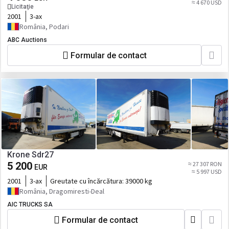
≈ 4 670 USD
Licitaţie
2001
3-ax
România, Podari
ABC Auctions
Formular de contact
Krone Sdr27
5 200
≈ 27 307 RON
EUR
≈ 5 997 USD
2001
3-ax
Greutate cu încărcătura:
39000 kg
România, Dragomiresti-Deal
AIC TRUCKS SA
Formular de contact