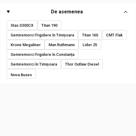
De asemenea
Stas S300CX
Titan 190
Semiremorci frigidere în Timișoara
Titan 160
CMT Flak
Krone Megaliner
Man Ruthmann
Lider 25
Semiremorci frigidere în Constanța
Semiremorci în Timișoara
Thor Outlaw Diesel
Nova Buses