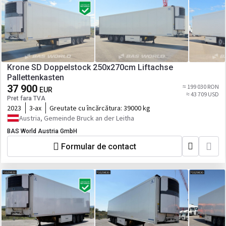
Krone SD Doppelstock 250x270cm Liftachse
Pallettenkasten
37 900
≈ 199 030 RON
EUR
≈ 43 709 USD
Pret fara TVA
2023
3-ax
Greutate cu încărcătura:
39000 kg
Austria, Gemeinde Bruck an der Leitha
BAS World Austria GmbH
Formular de contact