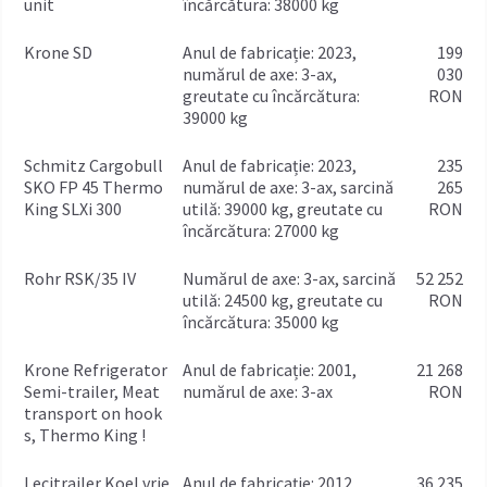
unit
încărcătura: 38000 kg
Krone SD
anul de fabricație: 2023,
199
numărul de axe: 3-ax,
030
greutate cu încărcătura:
RON
39000 kg
Schmitz Cargobull
anul de fabricație: 2023,
235
SKO FP 45 Thermo
numărul de axe: 3-ax, sarcină
265
King SLXi 300
utilă: 39000 kg, greutate cu
RON
încărcătura: 27000 kg
Rohr RSK/35 IV
numărul de axe: 3-ax, sarcină
52 252
utilă: 24500 kg, greutate cu
RON
încărcătura: 35000 kg
Krone Refrigerator
anul de fabricație: 2001,
21 268
Semi-trailer, Meat
numărul de axe: 3-ax
RON
transport on hook
s, Thermo King !
Lecitrailer Koel vrie
anul de fabricație: 2012,
36 235