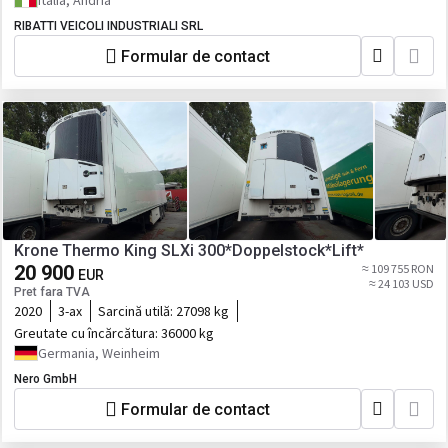
Italia, Andria
RIBATTI VEICOLI INDUSTRIALI SRL
Formular de contact
Krone Thermo King SLXi 300*Doppelstock*Lift*
20 900
≈ 109 755 RON
EUR
≈ 24 103 USD
Pret fara TVA
2020
3-ax
Sarcină utilă:
27098 kg
Greutate cu încărcătura:
36000 kg
Germania, Weinheim
Nero GmbH
Formular de contact