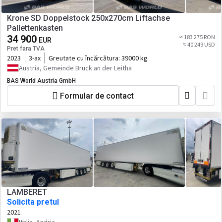
Krone SD Doppelstock 250x270cm Liftachse
Pallettenkasten
34 900
≈ 183 275 RON
EUR
≈ 40 249 USD
Pret fara TVA
2023
3-ax
Greutate cu încărcătura:
39000 kg
Austria, Gemeinde Bruck an der Leitha
BAS World Austria GmbH
Formular de contact
LAMBERET
Solicita pretul
2021