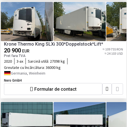
Krone Thermo King SLXi 300*Doppelstock*Lift*
20 900
≈ 109 755 RON
EUR
≈ 24 103 USD
Pret fara TVA
2020
3-ax
Sarcină utilă:
27098 kg
Greutate cu încărcătura:
36000 kg
Germania, Weinheim
Nero GmbH
Formular de contact