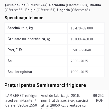
(Oferte: 244)
,
(Oferte: 168)
,
Țările de Jos
Germania
Lituania
(Oferte: 66)
,
(Oferte: 61)
,
(Oferte: 46)
Belgia
Ungaria
Specificații tehnice
13 470–39 000
Sarcină utilă, kg
18 038–42 038
Greutate cu încărcătura, kg
3 501–56 848
Pret, EUR
2000–2025
An
1999–2025
Anul inregistrarii
Prețuri pentru Semiremorci frigidere
LAMBERET refriger
anul de fabricație: 2016,
99 252
ated semi-trailer /
numărul de axe: 3-ax, sarcină
RON
Carrier Vector 1550
utilă: 28850 kg, greutate cu