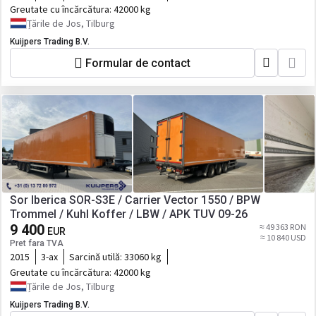
Greutate cu încărcătura:
42000 kg
Țările de Jos, Tilburg
Kuijpers Trading B.V.
Formular de contact
Sor Iberica SOR-S3E / Carrier Vector 1550 / BPW
Trommel / Kuhl Koffer / LBW / APK TUV 09-26
9 400
≈ 49 363 RON
EUR
≈ 10 840 USD
Pret fara TVA
2015
3-ax
Sarcină utilă:
33060 kg
Greutate cu încărcătura:
42000 kg
Țările de Jos, Tilburg
Kuijpers Trading B.V.