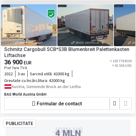
Schmitz Cargobull SCB*S3B Blumenbreit Palettenkasten
Liftachse
36 900
≈ 193 778 RON
EUR
≈ 42 556 USD
Pret fara TVA
2022
3-ax
Sarcină utilă:
42000 kg
Greutate cu încărcătura:
42000 kg
Austria, Gemeinde Bruck an der Leitha
BAS World Austria GmbH
Formular de contact
PUBLICITATE