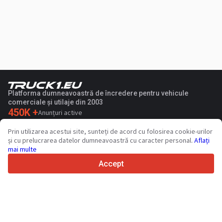
Platforma dumneavoastră de încredere pentru vehicule
comerciale și utilaje din 2003
450K +
Anunțuri active
70+
Țări din întreaga lume
Prin utilizarea acestui site, sunteți de acord cu folosirea cookie-urilor
36
Limbi acceptate
și cu prelucrarea datelor dumneavoastră cu caracter personal.
Aflați
mai multe
4.7/5
Trustpilot
Accept
Vinzatorilor
Servicii de promovare
Prețurile pentru serviciile cu plata a sitului