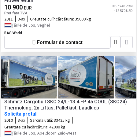
Flower Width
10 900
≈ 57 240 RON
EUR
≈ 12 570 USD
Pret fara TVA
2011
3-ax
Greutate cu încărcătura:
39000 kg
Țările de Jos, Veghel
BAS World
Formular de contact
Schmitz Cargobull SKO 24/L-13.4 FP 45 COOL (SKO24)
Thermoking, 2x Liftas, Palletkist, Laadklep
Solicita pretul
2010
3-ax
Sarcină utilă:
33425 kg
Greutate cu încărcătura:
42000 kg
Țările de Jos, Apeldoorn Zuid-West