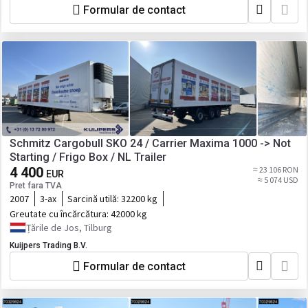
Formular de contact
Schmitz Cargobull SKO 24 / Carrier Maxima 1000 -> Not
Starting / Frigo Box / NL Trailer
4 400
≈ 23 106 RON
EUR
≈ 5 074 USD
Pret fara TVA
2007
3-ax
Sarcină utilă:
32200 kg
Greutate cu încărcătura:
42000 kg
Țările de Jos, Tilburg
Kuijpers Trading B.V.
Formular de contact