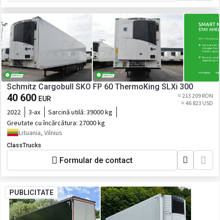
Schmitz Cargobull SKO FP 60 ThermoKing SLXi 300
40 600
≈ 213 209 RON
EUR
≈ 46 823 USD
2022
3-ax
Sarcină utilă:
39000 kg
Greutate cu încărcătura:
27000 kg
Lituania, Vilnius
ClassTrucks
Formular de contact
PUBLICITATE