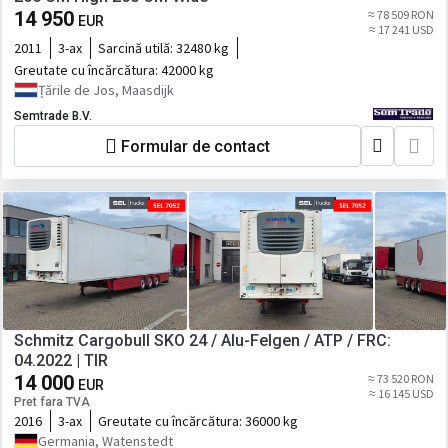
14 950
≈ 78 509 RON
EUR
≈ 17 241 USD
2011
3-ax
Sarcină utilă:
32480 kg
Greutate cu încărcătura:
42000 kg
Țările de Jos, Maasdijk
Semtrade B.V.
Formular de contact
Schmitz Cargobull SKO 24 / Alu-Felgen / ATP / FRC:
04.2022 | TIR
14 000
≈ 73 520 RON
EUR
≈ 16 145 USD
Pret fara TVA
2016
3-ax
Greutate cu încărcătura:
36000 kg
Germania, Watenstedt