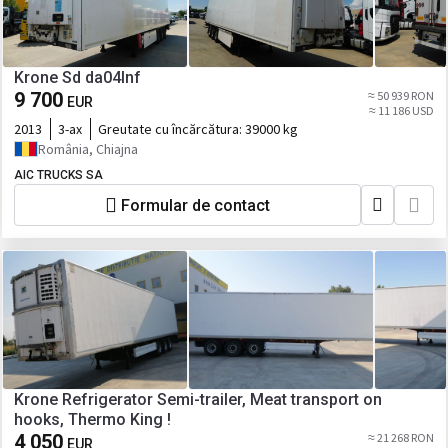
Krone Sd da04lnf
9 700
≈ 50 939 RON
EUR
≈ 11 186 USD
2013
3-ax
Greutate cu încărcătura:
39000 kg
România, Chiajna
AIC TRUCKS SA
Formular de contact
Krone Refrigerator Semi-trailer, Meat transport on
hooks, Thermo King !
4 050
≈ 21 268 RON
EUR