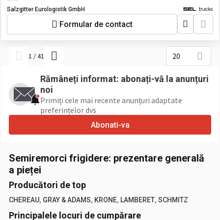
Salzgitter Eurologistik GmbH
Formular de contact
20
1
/
41
Rămâneți informat: abonați-vă la anunțuri
noi
Primiți cele mai recente anunțuri adaptate
preferințelor dvs
Abonati-va
Semiremorci frigidere: prezentare generală
a pieței
Producători de top
,
,
,
,
CHEREAU
GRAY & ADAMS
KRONE
LAMBERET
SCHMITZ
Principalele locuri de cumpărare