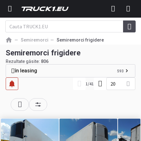
Semiremorci
Semiremorci frigidere
Semiremorci frigidere
Rezultate găsite:
806
în leasing
593
20
1
/
41