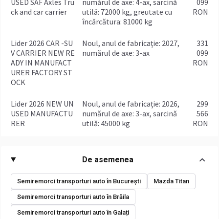
USED SAF Axles Tru
numărul de axe: 4-ax, sarcină
099
ck and car carrier
utilă: 72000 kg, greutate cu
RON
încărcătura: 81000 kg
Lider 2026 CAR -SU
Noul, anul de fabricație: 2027,
331
V CARRIER NEW RE
numărul de axe: 3-ax
099
ADY IN MANUFACT
RON
URER FACTORY ST
OCK
Lider 2026 NEW UN
Noul, anul de fabricație: 2026,
299
USED MANUFACTU
numărul de axe: 3-ax, sarcină
566
RER
utilă: 45000 kg
RON
De asemenea
Semiremorci transporturi auto în București
Mazda Titan
Semiremorci transporturi auto în Brăila
Semiremorci transporturi auto în Galați