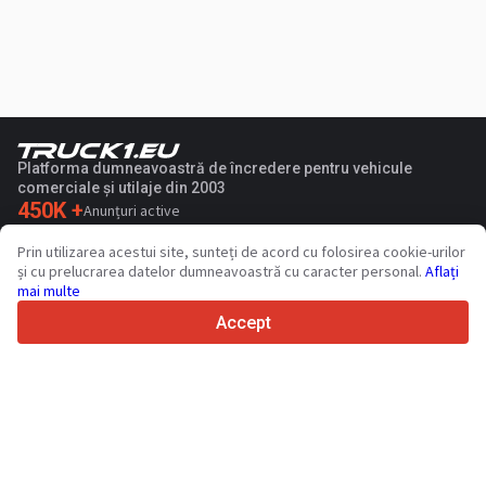
Platforma dumneavoastră de încredere pentru vehicule
comerciale și utilaje din 2003
450K +
Anunțuri active
70+
Țări din întreaga lume
Prin utilizarea acestui site, sunteți de acord cu folosirea cookie-urilor
36
Limbi acceptate
și cu prelucrarea datelor dumneavoastră cu caracter personal.
Aflați
mai multe
4.7/5
Trustpilot
Accept
Vinzatorilor
Servicii de promovare
Prețurile pentru serviciile cu plata a sitului
Suport