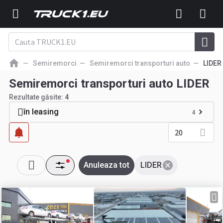
Semiremorci
Semiremorci transporturi auto
LIDER
Semiremorci transporturi auto LIDER
Rezultate găsite:
4
în leasing
4
20
Anuleaza tot
LIDER