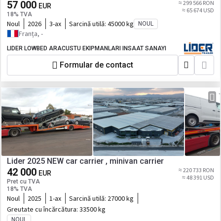
57 000
≈ 299 566 RON
EUR
≈ 65 674 USD
18% TVA
Noul
2026
3-ax
Sarcină utilă:
45000 kg
NOUL
Franța, -
LIDER LOWBED ARACUSTU EKIPMANLARI INSAAT SANAYI
Formular de contact
Lider 2025 NEW car carrier , minivan carrier
42 000
≈ 220 733 RON
EUR
≈ 48 391 USD
Pret cu TVA
18% TVA
Noul
2025
1-ax
Sarcină utilă:
27000 kg
Greutate cu încărcătura:
33500 kg
NOUL