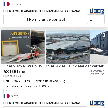
Franța, -
LIDER LOWBED ARACUSTU EKIPMANLARI INSAAT SANAYI
Formular de contact
Lider 2026 NEW UNUSED SAF Axles Truck and car carrier
63 000
≈ 331 099 RON
EUR
≈ 72 587 USD
Pret fara TVA
Noul
2027
4-ax
Sarcină utilă:
72000 kg
Greutate cu încărcătura:
81000 kg
NOUL
Franța, -
LIDER LOWBED ARACUSTU EKIPMANLARI INSAAT SANAYI