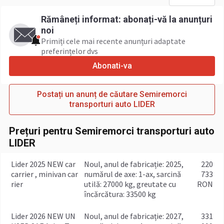
Rămâneți informat: abonați-vă la anunțuri
noi
Primiți cele mai recente anunțuri adaptate
preferințelor dvs
Abonati-va
Postați un anunț de căutare Semiremorci
transporturi auto LIDER
Prețuri pentru Semiremorci transporturi auto
LIDER
Lider 2025 NEW car
Noul, anul de fabricație: 2025,
220
carrier , minivan car
numărul de axe: 1-ax, sarcină
733
rier
utilă: 27000 kg, greutate cu
RON
încărcătura: 33500 kg
Lider 2026 NEW UN
Noul, anul de fabricație: 2027,
331