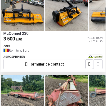
McConnel 230
3 500
≈ 18 394 RON
EUR
≈ 4 032 USD
2016
România, Borș
AGROSPRINTER
Formular de contact