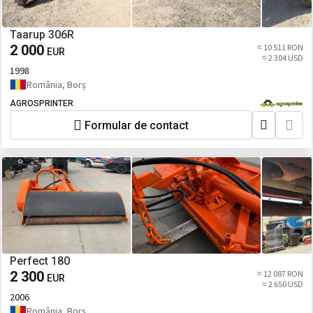
Taarup 306R
2 000
≈ 10 511 RON
EUR
≈ 2 304 USD
1998
România, Borș
AGROSPRINTER
Formular de contact
Perfect 180
2 300
≈ 12 087 RON
EUR
≈ 2 650 USD
2006
România, Borș