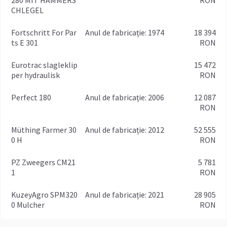
280 MIT HAMMERS
RON
CHLEGEL
Fortschritt For Par
anul de fabricație: 1974
18 394
ts E 301
RON
Eurotrac slagleklip
15 472
per hydraulisk
RON
Perfect 180
anul de fabricație: 2006
12 087
RON
Müthing Farmer 30
anul de fabricație: 2012
52 555
0 H
RON
PZ Zweegers CM21
5 781
1
RON
KuzeyAgro SPM320
anul de fabricație: 2021
28 905
0 Mulcher
RON