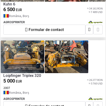
Kuhn 6
6 500
≈ 34 161 RON
EUR
≈ 7 489 USD
România, Borș
AGROSPRINTER
Formular de contact
Loipfinger Triplex 320
5 000
≈ 26 277 RON
EUR
≈ 5 760 USD
2007
România, Borș
AGROSPRINTER