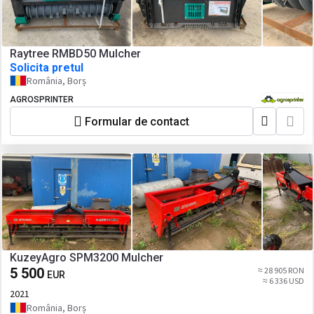
Raytree RMBD50 Mulcher
Solicita pretul
România, Borș
AGROSPRINTER
Formular de contact
KuzeyAgro SPM3200 Mulcher
5 500
≈ 28 905 RON
EUR
≈ 6 336 USD
2021
România, Borș