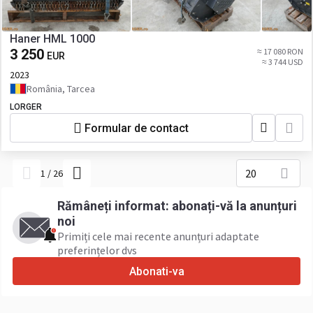
Haner HML 1000
3 250
≈ 17 080 RON
EUR
≈ 3 744 USD
2023
România, Tarcea
LORGER
Formular de contact
20
1
/
26
Rămâneți informat: abonați-vă la anunțuri
noi
Primiți cele mai recente anunțuri adaptate
preferințelor dvs
Abonati-va