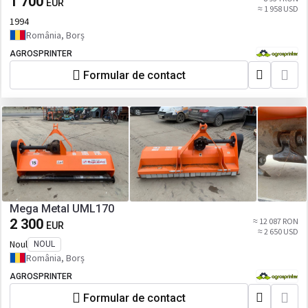
1 700
EUR
≈ 1 958 USD
1994
România, Borș
AGROSPRINTER
Formular de contact
Mega Metal UML170
2 300
≈ 12 087 RON
EUR
≈ 2 650 USD
Noul
NOUL
România, Borș
AGROSPRINTER
Formular de contact