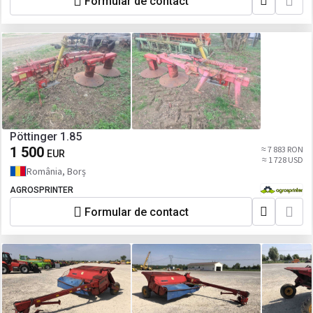
Formular de contact
Pöttinger 1.85
1 500
≈ 7 883 RON
EUR
≈ 1 728 USD
România, Borș
AGROSPRINTER
Formular de contact