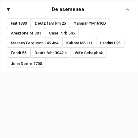
De asemenea
Fiat 1880
Deutz fahr km 25
Yanmar YM1610D
Amazone re 301
Case ih rb 545
Massey Ferguson 145 4x4
Kubota M5111
Landini L25
Fendt 55
Deutz fahr 3042 e
Wifo Schepbak
John Deere 7700