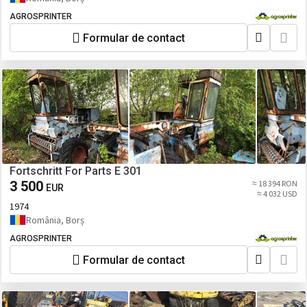
AGROSPRINTER
Formular de contact
Fortschritt For Parts E 301
3 500
≈ 18 394 RON
EUR
≈ 4 032 USD
1974
România, Borș
AGROSPRINTER
Formular de contact