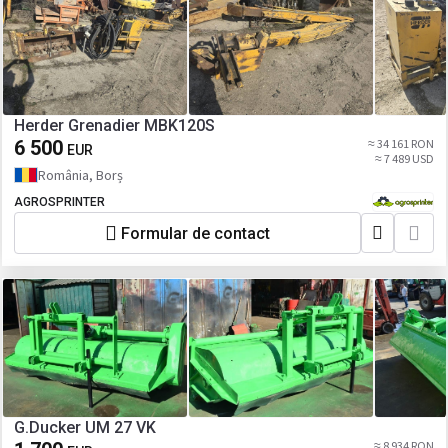
Herder Grenadier MBK120S
6 500
≈ 34 161 RON
EUR
≈ 7 489 USD
România, Borș
AGROSPRINTER
Formular de contact
G.Ducker UM 27 VK
≈ 8 934 RON