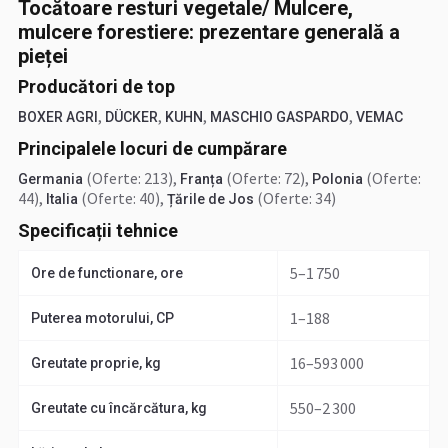
Tocătoare resturi vegetale/ Mulcere,
mulcere forestiere: prezentare generală a
pieței
Producători de top
,
,
,
,
BOXER AGRI
DÜCKER
KUHN
MASCHIO GASPARDO
VEMAC
Principalele locuri de cumpărare
(Oferte: 213)
,
(Oferte: 72)
,
(Oferte:
Germania
Franța
Polonia
44)
,
(Oferte: 40)
,
(Oferte: 34)
Italia
Țările de Jos
Specificații tehnice
5–1 750
Ore de functionare, ore
1–188
Puterea motorului, CP
16–593 000
Greutate proprie, kg
550–2 300
Greutate cu încărcătura, kg