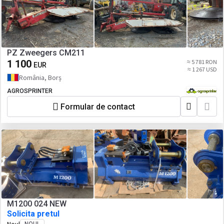
PZ Zweegers CM211
1 100
≈ 5 781 RON
EUR
≈ 1 267 USD
România, Borș
AGROSPRINTER
Formular de contact
M1200 024 NEW
Solicita pretul
NOUL