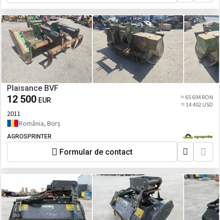
Plaisance BVF
12 500
≈ 65 694 RON
EUR
≈ 14 402 USD
2011
România, Borș
AGROSPRINTER
Formular de contact