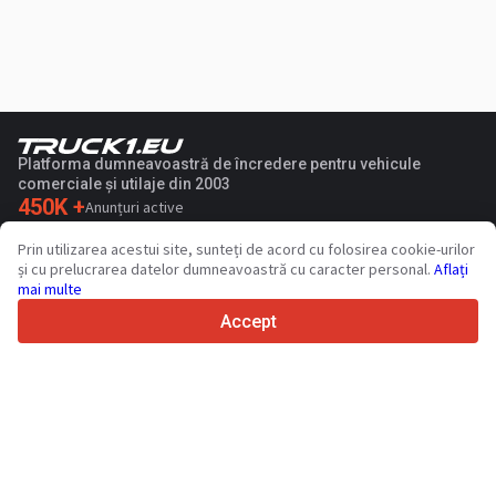
Platforma dumneavoastră de încredere pentru vehicule
comerciale și utilaje din 2003
450K +
Anunțuri active
70+
Țări din întreaga lume
Prin utilizarea acestui site, sunteți de acord cu folosirea cookie-urilor
36
Limbi acceptate
și cu prelucrarea datelor dumneavoastră cu caracter personal.
Aflați
mai multe
4.7/5
Trustpilot
Accept
Vinzatorilor
Servicii de promovare
Prețurile pentru serviciile cu plata a sitului
Suport