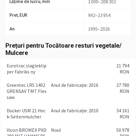
1 000–208 302
Lățime de lucru, mm
992–23 954
Pret, EUR
1995–2026
An
Prețuri pentru Tocătoare resturi vegetale/
Mulcere
Eurotrac slagleklip
21 794
per Fabriks ny
RON
Greentec LRS 1402
anul de fabricație: 2016
27 780
GRENSAV TMT Flex
RON
saw
Dücker USM 21 Hec
anul de fabricație: 2010
34 161
k-Seitenmulcher
RON
Vicon BROMEX PXD
Noul
50 978