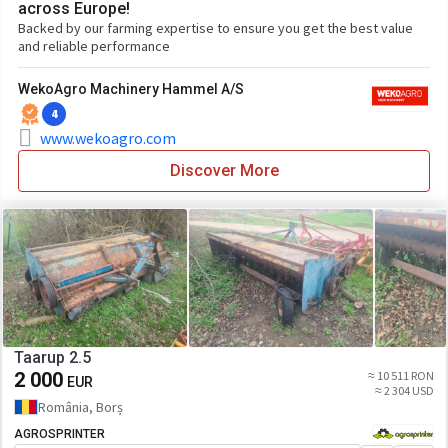
across Europe!
Backed by our farming expertise to ensure you get the best value
and reliable performance
WekoAgro Machinery Hammel A/S
4
www.wekoagro.com
Discover More
Taarup 2.5
2 000
≈ 10 511 RON
EUR
≈ 2 304 USD
România, Borș
AGROSPRINTER