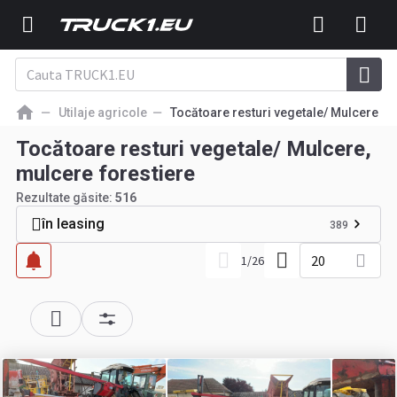
Utilaje agricole
Tocătoare resturi vegetale/ Mulcere
Tocătoare resturi vegetale/ Mulcere,
mulcere forestiere
Rezultate găsite:
516
în leasing
389
20
1
/
26