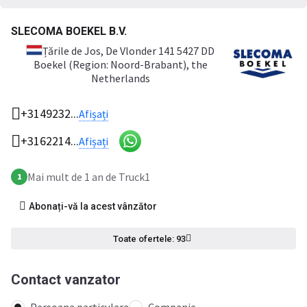
SLECOMA BOEKEL B.V.
Țările de Jos
, De Vlonder 141 5427 DD
Boekel (Region: Noord-Brabant), the
Netherlands
+3149232...
Afișați
+3162214...
Afișați
Mai mult de 1 an de Truck1
1
Abonați-vă la acest vânzător
Toate ofertele: 93
Contact vanzator