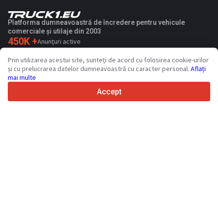
Platforma dumneavoastră de încredere pentru vehicule
comerciale și utilaje din 2003
450K +
Anunțuri active
70+
Țări din întreaga lume
Prin utilizarea acestui site, sunteți de acord cu folosirea cookie-urilor
36
Limbi acceptate
și cu prelucrarea datelor dumneavoastră cu caracter personal.
Aflați
mai multe
4.7/5
Trustpilot
Accept
Vinzatorilor
Contactează
Servicii de promovare
Prețurile pentru serviciile cu plata a sitului
Suport
Cumparatorilor
Recenzii de mărci
Expozitii