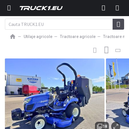
Utilaje agricole
Tractoare agricole
Tractoare mi
22 500
EUR
TRACTOR MIC
New Holland Boomer 25C& 160GMS + Matev
Opvangbak
18