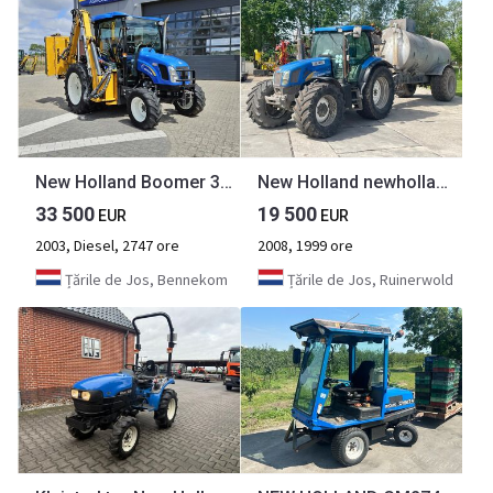
New Holland Boomer 3050 met Bos Maaiarm
New Holland newholland t6030 met tank
33 500
19 500
EUR
EUR
2003, Diesel, 2747 ore
2008, 1999 ore
Țările de Jos, Bennekom
Țările de Jos, Ruinerwold