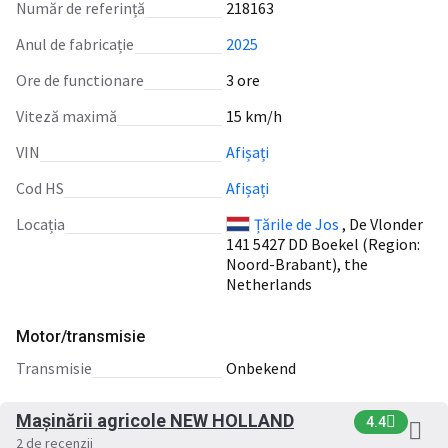
Număr de referință
218163
Anul de fabricație
2025
Ore de functionare
3 ore
Viteză maximă
15 km/h
VIN
Afișați
Cod HS
Afișați
Locația
Țările de Jos
, De Vlonder
141 5427 DD Boekel (Region:
Noord-Brabant), the
Netherlands
Motor/transmisie
transmisie
Onbekend
Mașinării agricole NEW HOLLAND
4.4
2 de recenzii