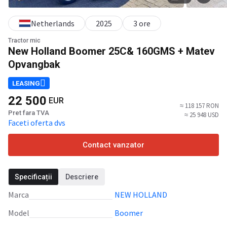
Netherlands
2025
3 ore
Tractor mic
New Holland Boomer 25C& 160GMS + Matev
Opvangbak
LEASING
22 500
EUR
≈ 118 157 RON
Pret fara TVA
≈ 25 948 USD
Faceti oferta dvs
Contact vanzator
Specificații
Descriere
Marca
NEW HOLLAND
Model
Boomer