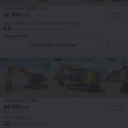
Caterpillar 308E2 CR
45 900
≈ 241 042 RON
EUR
≈ 52 935 USD
2018
4916 ore
Greutate proprie:
8360 kg
Franța, Neuville-Saint-Amand
Sodineg France
Formular de contact
Caterpillar 318 E
44 950
≈ 236 053 RON
EUR
≈ 51 839 USD
Pret fara TVA
2012
5934 ore
Țările de Jos, Veghel