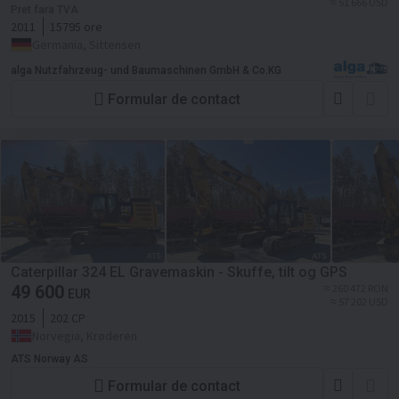
≈ 51 666 USD
Pret fara TVA
2011
15795 ore
Germania, Sittensen
alga Nutzfahrzeug- und Baumaschinen GmbH & Co.KG
Formular de contact
Caterpillar 324 EL Gravemaskin - Skuffe, tilt og GPS
49 600
≈ 260 472 RON
EUR
≈ 57 202 USD
2015
202 CP
Norvegia, Krøderen
ATS Norway AS
Formular de contact