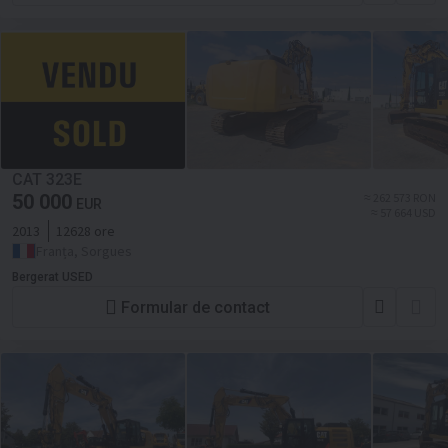
CAT 323E
50 000
≈ 262 573 RON
EUR
≈ 57 664 USD
2013
12628 ore
Franța, Sorgues
Bergerat USED
Formular de contact