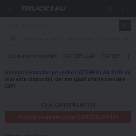
Utilaje constructii
Excavatoare
Excavatoare pe şe
Excavatoare pe şenile
CATERPILLAR
CATERPILLAR 
Anunțul
Excavator pe şenile CATERPILLAR 324E
nu
mai este disponibil, dar am găsit oferte similare
(20)
Găsiți CATERPILLAR 324
Accesați anunțurile pentru CATERPILLAR 324