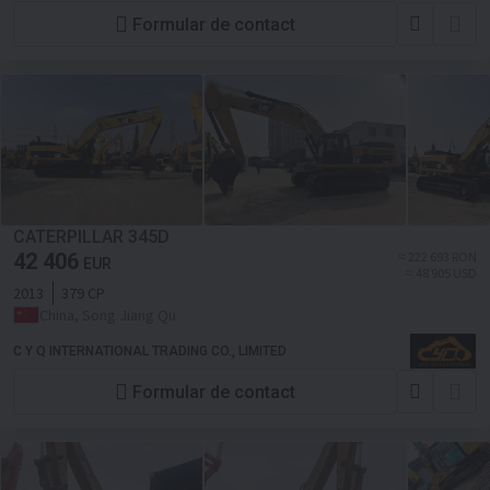
Formular de contact
CATERPILLAR 345D
42 406
≈ 222 693 RON
EUR
≈ 48 905 USD
2013
379 CP
China, Song Jiang Qu
C Y Q INTERNATIONAL TRADING CO., LIMITED
Formular de contact