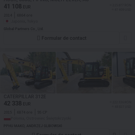
41 108
≈ 215 877 RON
EUR
≈ 47 409 USD
2014
6864 ore
Japonia, Tokyo
Global Partners Co., Ltd.
Formular de contact
CATERPILLAR 312E
42 338
≈ 222 336 RON
EUR
≈ 48 827 USD
2015
6874 ore
95 CP
Polonia, Ostrowiec Świętokrzyski
PPHU MAKO, ANDRZEJ GLIBOWSKI