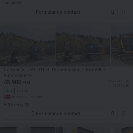
BAS World
Formular de contact
Caterpillar CAT 316EL Gravemaskin – Rototilt –
Pusseskuffe
45 900
≈ 241 042 RON
EUR
≈ 52 935 USD
2013
119 CP
Norvegia, Fetsund
ATS Norway AS
Formular de contact