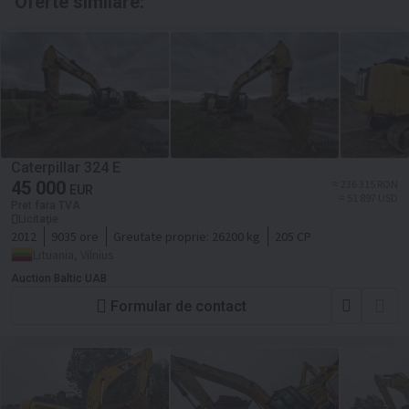
Oferte similare:
Caterpillar 324 E
45 000
≈ 236 315 RON
EUR
≈ 51 897 USD
Pret fara TVA
Licitaţie
2012
9035 ore
Greutate proprie:
26200 kg
205 CP
Lituania, Vilnius
Auction Baltic UAB
Formular de contact