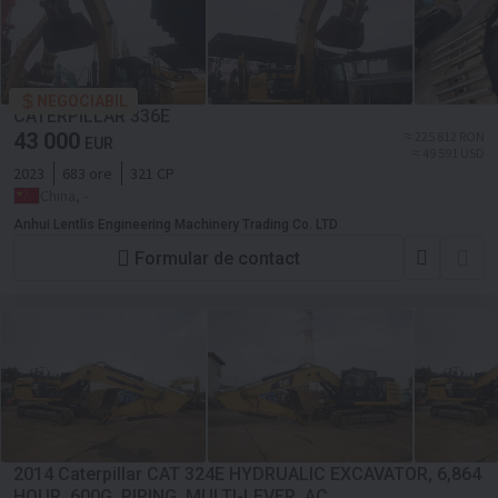
NEGOCIABIL
CATERPILLAR 336E
43 000
≈ 225 812 RON
EUR
≈ 49 591 USD
2023
683 ore
321 CP
China, -
Anhui Lentlis Engineering Machinery Trading Co. LTD
Formular de contact
2014 Caterpillar CAT 324E HYDRUALIC EXCAVATOR, 6,864
HOUR, 600G, PIPING, MULTI-LEVER, AC