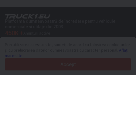
Platforma dumneavoastră de încredere pentru vehicule
comerciale și utilaje din 2003
450K +
Anunțuri active
70+
Țări din întreaga lume
Prin utilizarea acestui site, sunteți de acord cu folosirea cookie-urilor
36
Limbi acceptate
și cu prelucrarea datelor dumneavoastră cu caracter personal.
Aflați
mai multe
4.7/5
Trustpilot
Accept
Vinzatorilor
Servicii de promovare
Prețurile pentru serviciile cu plata a sitului
Suport
Cumparatorilor
Recenzii de mărci