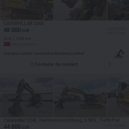
CATERPILLAR 336E
48 000
≈ 252 070 RON
EUR
≈ 55 357 USD
2018
1898 ore
China, Kowloon
Shanghai Luanhui Construction Machinery Limited
Formular de contact
Caterpillar 324E, Hammervorrichtung, S.W.S., Tieflöffel
44 800
≈ 235 265 RON
EUR