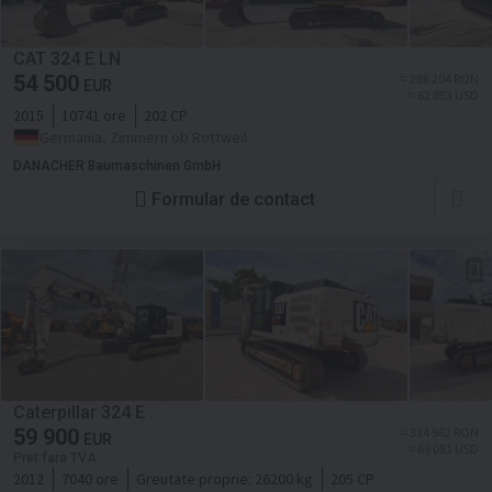
CAT 324 E LN
54 500
≈ 286 204 RON
EUR
≈ 62 853 USD
2015
10741 ore
202 CP
Germania, Zimmern ob Rottweil
DANACHER Baumaschinen GmbH
Formular de contact
Caterpillar 324 E .
59 900
≈ 314 562 RON
EUR
≈ 69 081 USD
Pret fara TVA
2012
7040 ore
Greutate proprie:
26200 kg
205 CP