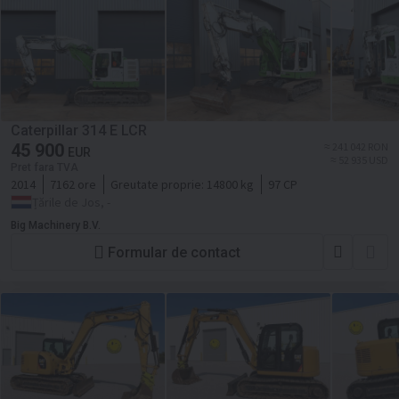
Caterpillar 314 E LCR
45 900
≈ 241 042 RON
EUR
≈ 52 935 USD
Pret fara TVA
2014
7162 ore
Greutate proprie:
14800 kg
97 CP
Țările de Jos, -
Big Machinery B.V.
Formular de contact