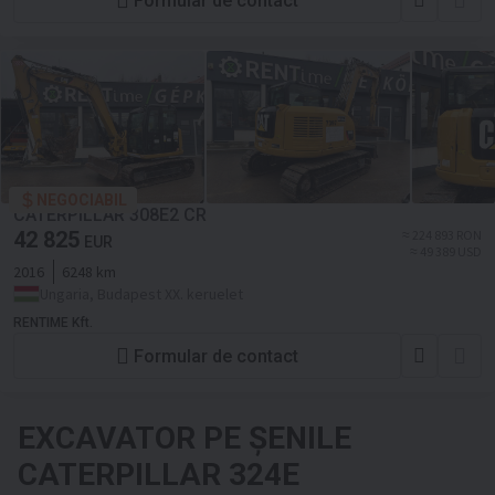
Formular de contact
NEGOCIABIL
CATERPILLAR 308E2 CR
42 825
≈ 224 893 RON
EUR
≈ 49 389 USD
2016
6248 km
Ungaria, Budapest XX. keruelet
RENTIME Kft.
Formular de contact
EXCAVATOR PE ŞENILE
CATERPILLAR 324E