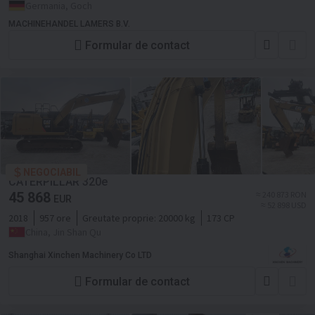
Germania, Goch
MACHINEHANDEL LAMERS B.V.
Formular de contact
NEGOCIABIL
CATERPILLAR 320e
45 868
≈ 240 873 RON
EUR
≈ 52 898 USD
2018
957 ore
Greutate proprie:
20000 kg
173 CP
China, Jin Shan Qu
Shanghai Xinchen Machinery Co LTD
Formular de contact