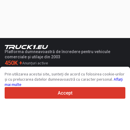
Platforma dumneavoastră de încredere pentru vehicule
comerciale și utilaje din 2003
450K +
Anunțuri active
70+
Țări din întreaga lume
Prin utilizarea acestui site, sunteți de acord cu folosirea cookie-urilor
36
Limbi acceptate
și cu prelucrarea datelor dumneavoastră cu caracter personal.
Aflați
mai multe
4.7/5
Trustpilot
Accept
Vinzatorilor
Servicii de promovare
Prețurile pentru serviciile cu plata a sitului