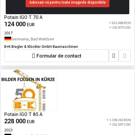
Adresați-vă pentru toate imaginile disponibile
Potain IGO T 70 A
124 000
≈ 651 688 RON
EUR
≈ 142 870 USD
2017
Germania, Bad Waldsee
B+K Bregler & Klöckler GmbH Baumaschinen
Formular de contact
Potain IGO T 85 A
228 000
≈ 1 198 265 RON
EUR
≈ 262 697 USD
2023