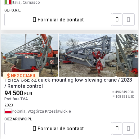
Italia, Curnasco
GLF S.R.L.
Formular de contact
NEGOCIABIL
TEREX CSE 32 quick-mounting low-slewing crane / 2023
/ Remote control
94 500
≈ 496 649 RON
EUR
≈ 108 881 USD
Pret fara TVA
2023
Polonia, Wzgórza Krzesławickie
CIEZAROWKI.PL
Formular de contact