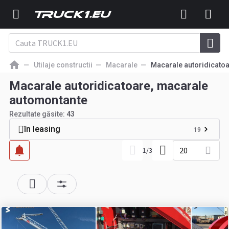
Utilaje constructii
Macarale
Macarale autoridicato
Macarale autoridicatoare, macarale
automontante
Rezultate găsite:
43
în leasing
19
20
1
/
3