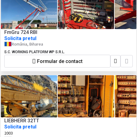
FmGru 724 RBI
Solicita pretul
România, Biharea
S.C. WORKING PLATFORM WP S.R.L.
Formular de contact
LIEBHERR 32TT
Solicita pretul
2003