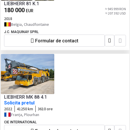
LIEBHERR 81 K.1
180 000
≈ 945 999 RON
EUR
≈ 207 392 USD
2018
Belgia, Chaudfontaine
J.C. MAQUINAY SPRL
Formular de contact
LIEBHERR MK 88 4.1
Solicita pretul
2022
41250 km
3610 ore
Franța, Plourhan
CIE INTERNATIONAL