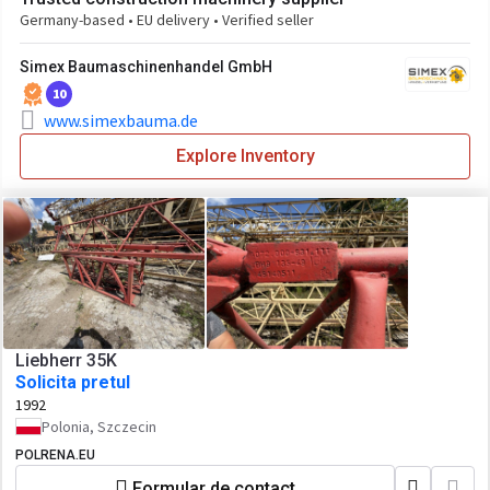
Germany-based • EU delivery • Verified seller
Simex Baumaschinenhandel GmbH
10
www.simexbauma.de
Explore Inventory
Liebherr 35K
Solicita pretul
1992
Polonia, Szczecin
POLRENA.EU
Formular de contact