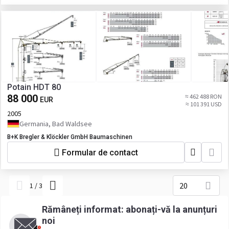
Potain HDT 80
88 000
≈ 462 488 RON
EUR
≈ 101 391 USD
2005
Germania, Bad Waldsee
B+K Bregler & Klöckler GmbH Baumaschinen
Formular de contact
20
1
/
3
Rămâneți informat: abonați-vă la anunțuri
noi