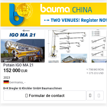
Potain IGO MA 21
152 000
≈ 798 843 RON
EUR
≈ 175 131 USD
2023
Germania, -
B+K Bregler & Klöckler GmbH Baumaschinen
Formular de contact