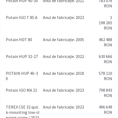
Potain HUP 40-30
anul de fabricație: 2021
783 076
RON
Potain IGO T 85 A
anul de fabricație: 2023
1
198 265
RON
Potain HDT 80
anul de fabricație: 2005
462 488
RON
Potain HUP 32-27
anul de fabricație: 2022
630 666
RON
POTAIN HUP 40-3
anul de fabricație: 2018
578 110
0
RON
Potain IGO MA 21
anul de fabricație: 2023
798 843
RON
TEREX CSE 32 quic
anul de fabricație: 2023
496 649
k-mounting low-sl
RON
ewing crane / 2023