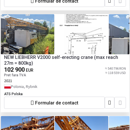
Formular de contact
NEW LIEBHERR V2000 self-erecting crane (max reach
27m = 800kg)
102 900
≈ 540 796 RON
EUR
≈ 118 559 USD
Pret fara TVA
2021
Polonia, Rybnik
ATS Polska
Formular de contact