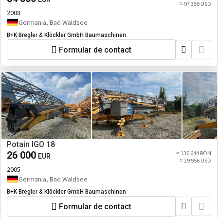
≈ 97 359 USD
2008
Germania, Bad Waldsee
B+K Bregler & Klöckler GmbH Baumaschinen
Formular de contact
Potain IGO 18
26 000
≈ 136 644 RON
EUR
≈ 29 956 USD
2005
Germania, Bad Waldsee
B+K Bregler & Klöckler GmbH Baumaschinen
Formular de contact