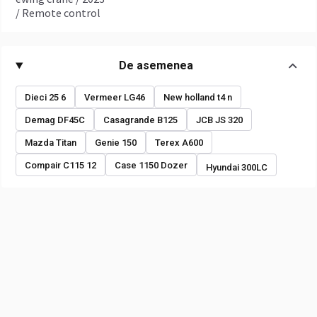
/ Remote control
De asemenea
Dieci 25 6
Vermeer LG46
New holland t4 n
Demag DF45C
Casagrande B125
JCB JS 320
Mazda Titan
Genie 150
Terex A600
Compair C115 12
Case 1150 Dozer
Hyundai 300LC