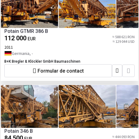
Potain GTMR 386 B
112 000
≈ 588 621 RON
EUR
≈ 129 044 USD
2011
Germania, -
B+K Bregler & Klöckler GmbH Baumaschinen
Formular de contact
Potain 346 B
84 500
≈ 444 093 RON
EUR