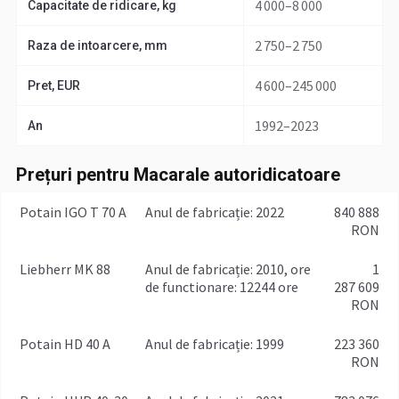
4 000–8 000
Capacitate de ridicare, kg
2 750–2 750
Raza de intoarcere, mm
4 600–245 000
Pret, EUR
1992–2023
An
Prețuri pentru Macarale autoridicatoare
Potain IGO T 70 A
anul de fabricație: 2022
840 888
RON
Liebherr MK 88
anul de fabricație: 2010, ore
1
de functionare: 12244 ore
287 609
RON
Potain HD 40 A
anul de fabricație: 1999
223 360
RON