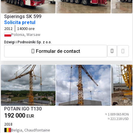
Spierings SK 599
Solicita pretul
2012
14000 ore
Polonia, Warsaw
Dźwigi i Podnośniki Sp. z o.o.
Formular de contact
POTAIN IGO T130
192 000
≈ 1 009 065 RON
EUR
≈ 221 218 USD
2018
Belgia, Chaudfontaine