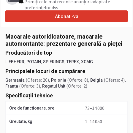
Primiți cele mai recente anunțuri adaptate
preferințelor dvs
Abonati-va
Macarale autoridicatoare, macarale
automontante: prezentare generală a pieței
Producători de top
,
,
,
,
LIEBHERR
POTAIN
SPIERINGS
TEREX
XCMG
Principalele locuri de cumpărare
(Oferte: 20)
,
(Oferte: 8)
,
(Oferte: 4)
,
Germania
Polonia
Belgia
(Oferte: 3)
,
(Oferte: 2)
Franța
Regatul Unit
Specificații tehnice
73–14 000
Ore de functionare, ore
1–14 050
Greutate, kg