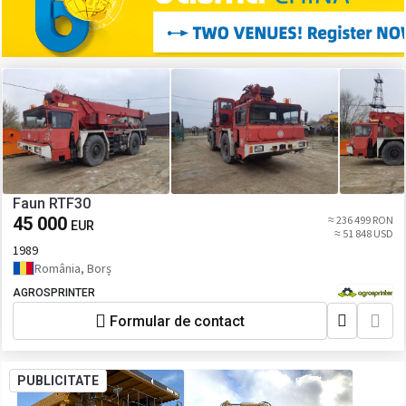
Faun RTF30
45 000
≈ 236 499 RON
EUR
≈ 51 848 USD
1989
România, Borș
AGROSPRINTER
Formular de contact
PUBLICITATE