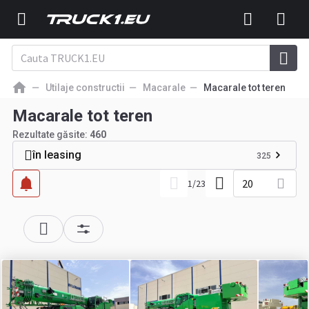
Utilaje constructii
Macarale
Macarale tot teren
Macarale tot teren
Rezultate găsite:
460
în leasing
325
20
1
/
23