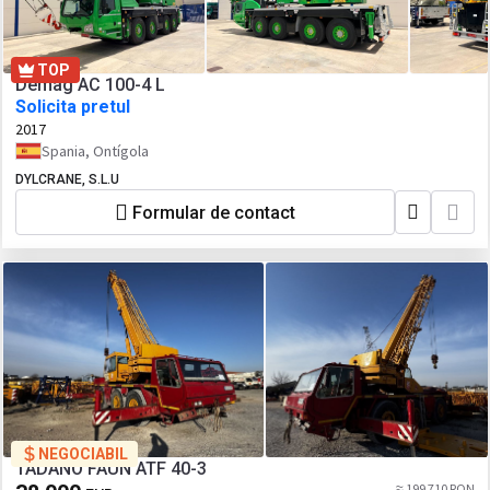
TOP
Demag AC 100-4 L
Solicita pretul
2017
Spania, Ontígola
DYLCRANE, S.L.U
Formular de contact
NEGOCIABIL
TADANO FAUN ATF 40-3
≈ 199 710 RON