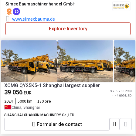
Simex Baumaschinenhandel GmbH
10
www.simexbauma.de
Explore Inventory
XCMG QY25K5-1 Shanghai largest supplier
39 056
≈ 205 260 RON
EUR
≈ 44 999 USD
2024
5000 km
130 ore
China, Shanghai
SHANGHAI XUANXIN MACHINERY Co.,LTD
Formular de contact