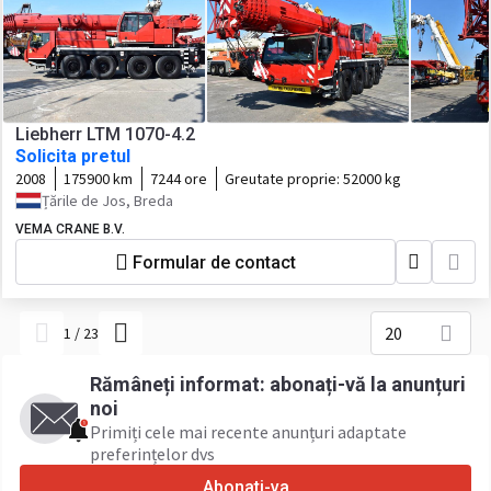
Liebherr LTM 1070-4.2
Solicita pretul
2008
175900 km
7244 ore
Greutate proprie:
52000 kg
Țările de Jos, Breda
VEMA CRANE B.V.
Formular de contact
20
1
/
23
Rămâneți informat: abonați-vă la anunțuri
noi
Primiți cele mai recente anunțuri adaptate
preferințelor dvs
Abonati-va