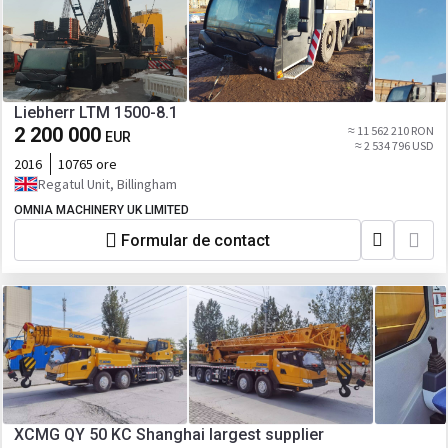
Liebherr LTM 1500-8.1
2 200 000
≈ 11 562 210 RON
EUR
≈ 2 534 796 USD
2016
10765 ore
Regatul Unit, Billingham
OMNIA MACHINERY UK LIMITED
Formular de contact
XCMG QY 50 KC Shanghai largest supplier