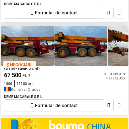
DEME MACARALE S.R.L.
Formular de contact
NEGOCIABIL
Grove GMK 3050
67 500
≈ 354 749 RON
EUR
≈ 77 772 USD
1999
11160 ore
România, Oradea
DEME MACARALE S.R.L.
Formular de contact