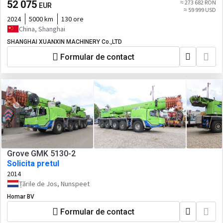
52 075
≈ 273 682 RON
EUR
≈ 59 999 USD
2024
5000 km
130 ore
China, Shanghai
SHANGHAI XUANXIN MACHINERY Co.,LTD
Formular de contact
Grove GMK 5130-2
Solicita pretul
2014
Țările de Jos, Nunspeet
Homar BV
Formular de contact