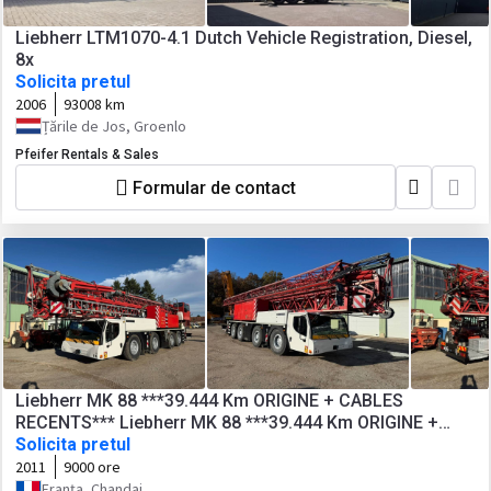
Liebherr LTM1070-4.1 Dutch Vehicle Registration, Diesel,
8x
Solicita pretul
2006
93008 km
Țările de Jos, Groenlo
Pfeifer Rentals & Sales
Formular de contact
Liebherr MK 88 ***39.444 Km ORIGINE + CABLES
RECENTS*** Liebherr MK 88 ***39.444 Km ORIGINE +
CABLES RECENTS***
Solicita pretul
2011
9000 ore
Franța, Chandai