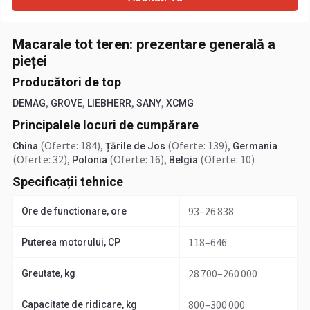
Macarale tot teren: prezentare generală a
pieței
Producători de top
,
,
,
,
DEMAG
GROVE
LIEBHERR
SANY
XCMG
Principalele locuri de cumpărare
(Oferte: 184)
,
(Oferte: 139)
,
China
Țările de Jos
Germania
(Oferte: 32)
,
(Oferte: 16)
,
(Oferte: 10)
Polonia
Belgia
Specificații tehnice
93–26 838
Ore de functionare, ore
118–646
Puterea motorului, CP
28 700–260 000
Greutate, kg
800–300 000
Capacitate de ridicare, kg