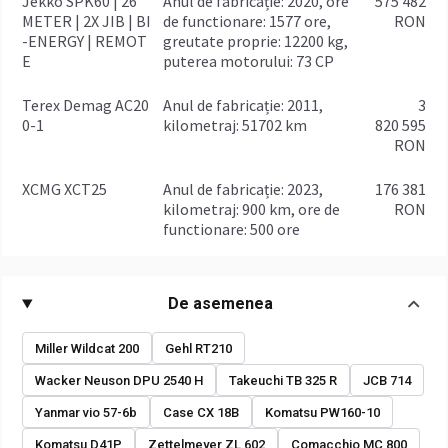
Jekko SPK60 | 26
anul de fabricație: 2020, ore
575 482
METER | 2X JIB | BI
de functionare: 1577 ore,
RON
-ENERGY | REMOT
greutate proprie: 12200 kg,
E
puterea motorului: 73 CP
Terex Demag AC20
anul de fabricație: 2011,
3
0-1
kilometraj: 51702 km
820 595
RON
XCMG XCT25
anul de fabricație: 2023,
176 381
kilometraj: 900 km, ore de
RON
functionare: 500 ore
De asemenea
Miller Wildcat 200
Gehl RT210
Wacker Neuson DPU 2540 H
Takeuchi TB 325 R
JCB 714
Yanmar vio 57-6b
Case CX 18B
Komatsu PW160-10
Komatsu D41P
Zettelmeyer ZL 602
Comacchio MC 800