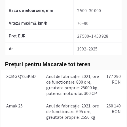
2 500–30 000
Raza de intoarcere, mm
70–90
Viteză maximă, km/h
27 500–1 453 928
Pret, EUR
1992–2025
An
Prețuri pentru Macarale tot teren
XCMG QY25K5D
anul de fabricație: 2021, ore
177 290
de functionare: 800 ore,
RON
greutate proprie: 25000 kg,
puterea motorului: 300 CP
Amak 25
anul de fabricație: 2021, ore
260 149
de functionare: 695 ore,
RON
greutate proprie: 2550 kg