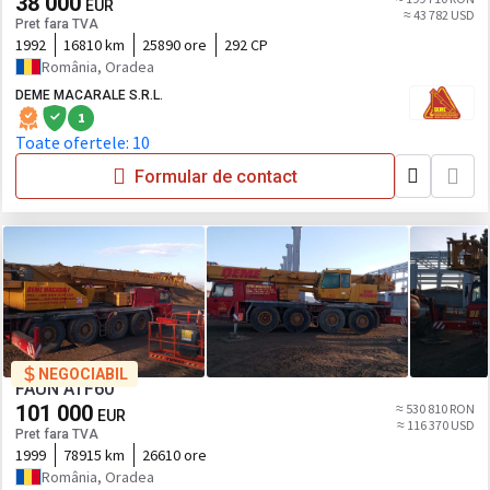
38 000
EUR
≈ 43 782 USD
Pret fara TVA
1992
16810 km
25890 ore
292 CP
România, Oradea
DEME MACARALE S.R.L.
1
Toate ofertele: 10
Formular de contact
NEGOCIABIL
FAUN ATF60
101 000
≈ 530 810 RON
EUR
≈ 116 370 USD
Pret fara TVA
1999
78915 km
26610 ore
România, Oradea