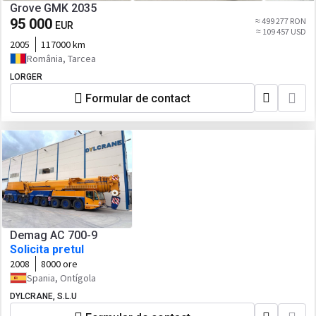
Grove GMK 2035
95 000
≈ 499 277 RON
EUR
≈ 109 457 USD
2005
117000 km
România, Tarcea
LORGER
Formular de contact
Demag AC 700-9
Solicita pretul
2008
8000 ore
Spania, Ontígola
DYLCRANE, S.L.U