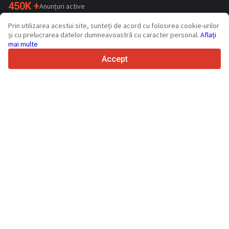
450K +
Anunțuri active
70+
Țări din întreaga lume
Prin utilizarea acestui site, sunteți de acord cu folosirea cookie-urilor
36
Limbi acceptate
și cu prelucrarea datelor dumneavoastră cu caracter personal.
Aflați
mai multe
4.7/5
Trustpilot
Accept
Vinzatorilor
Servicii de promovare
Prețurile pentru serviciile cu plata a sitului
Suport
Cumparatorilor
Recenzii de mărci
Expozitii
Leasing
Informații