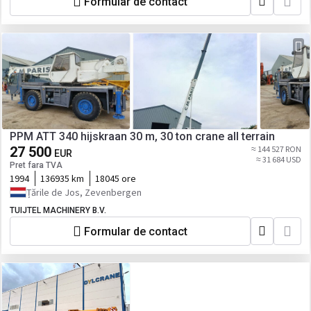
Formular de contact
PPM ATT 340 hijskraan 30 m, 30 ton crane all terrain
27 500
≈ 144 527 RON
EUR
≈ 31 684 USD
Pret fara TVA
1994
136935 km
18045 ore
Țările de Jos, Zevenbergen
TUIJTEL MACHINERY B.V.
Formular de contact