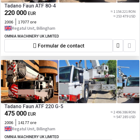
Tadano Faun ATF 80-4
220 000
≈ 1 156 221 RON
EUR
≈ 253 479 USD
2006
17077 ore
Regatul Unit, Billingham
OMNIA MACHINERY UK LIMITED
Formular de contact
Tadano Faun ATF 220 G-5
475 000
≈ 2 496 386 RON
EUR
≈ 547 285 USD
2006
14177 ore
Regatul Unit, Billingham
OMNIA MACHINERY UK LIMITED