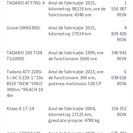
TADANO ATF70G-4
anul de fabricație: 2015,
1
kilometraj: 98219 km, ore de
550 387
functionare: 4340 ore
RON
Grove GMK6300L
anul de fabricație: 2015,
4
kilometraj: 17034 km
839 420
RON
TADANO 100 TON
anul de fabricație: 1999, ore
340 943
TG1000E
de functionare: 5600 ore
RON
Tadano ATF 220G-
anul de fabricație: 2023, ore
6
5 / AC 5.220-1 *10x
de functionare: 300 ore,
038 626
8X10 *NEW *ONLY
puterea motorului: 530 CP
RON
300hrs *REACH 10
4m
Klaas K 17-24
anul de fabricație: 2004,
156 352
kilometraj: 27125 km,
RON
greutate proprie: 4780 kg