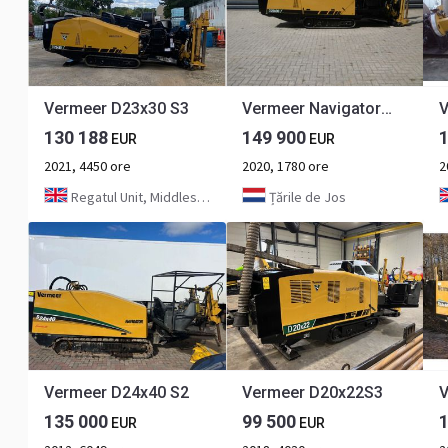
Vermeer D23x30 S3
Vermeer Navigator D23X30 S3
130 188
149 900
EUR
EUR
2021, 4450 ore
2020, 1780 ore
2
Regatul Unit, Middlesbrough
Țările de Jos
Vermeer D24x40 S2
Vermeer D20x22S3
V
135 000
99 500
EUR
EUR