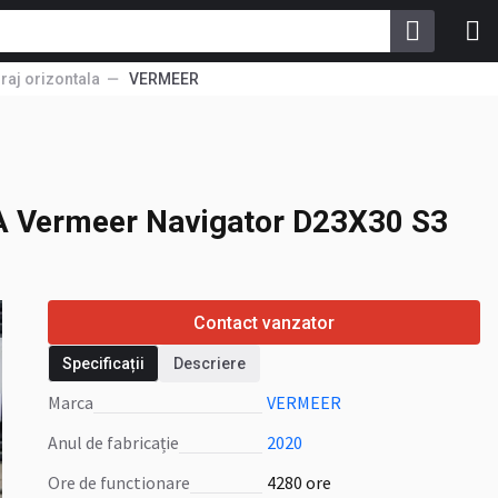
raj orizontala
VERMEER
A
Vermeer Navigator
A
Vermeer Navigator D23X30 S3
Contact vanzator
Specificații
Descriere
Marca
VERMEER
Anul de fabricație
2020
Ore de functionare
4280 ore