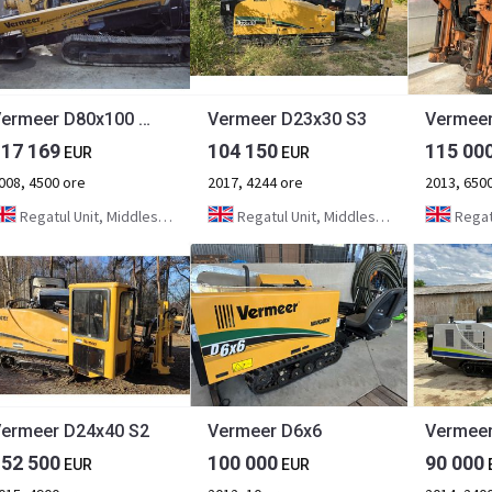
Vermeer D80x100 S2
Vermeer D23x30 S3
Vermeer
117 169
104 150
115 00
EUR
EUR
008, 4500 ore
2017, 4244 ore
2013, 650
Regatul Unit, Middlesbrough
Regatul Unit, Middlesbrough
Regatul
ermeer D24x40 S2
Vermeer D6x6
Vermeer
152 500
100 000
90 000
EUR
EUR