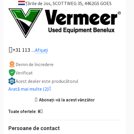
Țările de Jos
, SCOTTWEG 35, 4462GS GOES
Adresați-vă pentru toate imaginile disponibile
+31 113 ...
Afișați
Demn de încredere
Verificat
Acest dealer este producătorul
Arată mai multe (2)
Abonați-vă la acest vânzător
Toate ofertele: 8
Persoane de contact