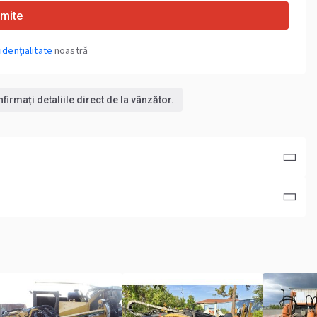
imite
idențialitate
noastră
irmați detaliile direct de la vânzător.