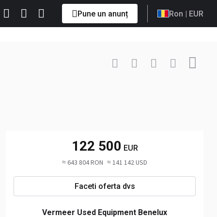
Pune un anunț
Ron
| EUR
Contactează
+31 113 ... Afișați
122 500
EUR
≈ 643 804 RON
≈ 141 142 USD
Faceti oferta dvs
Vermeer Used Equipment Benelux