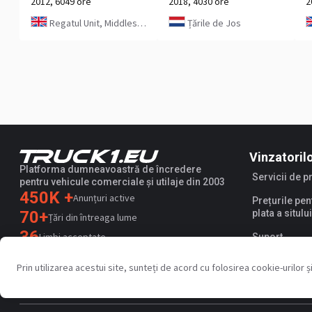
2012, 6049 ore
2018, 4030 ore
2
Regatul Unit, Middlesbrough
Țările de Jos
Vinzatoril
Platforma dumneavoastră de încredere
Servicii de 
pentru vehicule comerciale și utilaje din 2003
450K +
Anunțuri active
Prețurile pen
70+
plata a sitului
Țări din întreaga lume
36
Limbi acceptate
Suport
4.7/5
Prin utilizarea acestui site, sunteți de acord cu folosirea cookie-urilo
Trustpilot