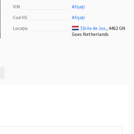
VIN
Afișați
Cod HS
Afișați
Locația
Țările de Jos
, 4462 GN
Goes Netherlands