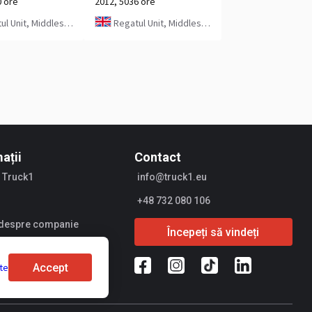
0 ore
2012, 5036 ore
 Unit, Middlesbrough
Regatul Unit, Middlesbrough
ații
Contact
 Truck1
info@truck1.eu
+48 732 080 106
i despre companie
Începeți să vindeți
ri
Accept
lte