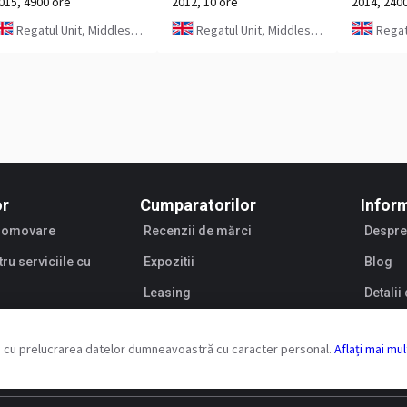
015, 4900 ore
2012, 10 ore
2014, 240
Regatul Unit, Middlesbrough
Regatul Unit, Middlesbrough
Regatul
or
Cumparatorilor
Inform
promovare
Recenzii de mărci
Despre
tru serviciile cu
Expozitii
Blog
Leasing
Detali
Vinzato
r și cu prelucrarea datelor dumneavoastră cu caracter personal.
Aflați mai mu