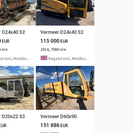
 D24x40 S2
Vermeer D24x40 S2
0
115 000
EUR
EUR
0 ore
2014, 7000 ore
 Unit, Middlesbrough
Regatul Unit, Middlesbrough
 D20x22 S3
Vermeer D60x90
151 886
EUR
EUR